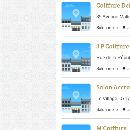
Coiffure De
35 Avenue Matté
Salon mixte -
a
J P Coiffure
Rue de la Répub
Salon mixte -
a
Salon Accr
Le Village, 071
Salon mixte -
a
M'Coiffure