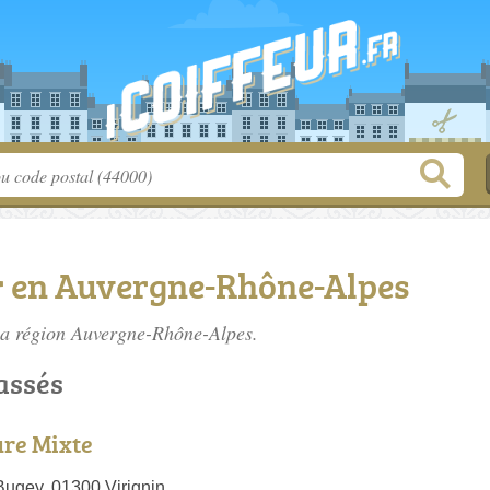
ur en Auvergne-Rhône-Alpes
 la région Auvergne-Rhône-Alpes.
lassés
ure Mixte
ugey, 01300 Virignin