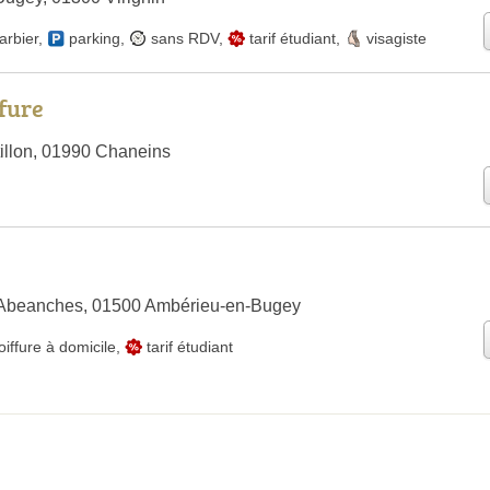
arbier
,
parking
,
sans RDV
,
tarif étudiant
,
visagiste
ffure
illon, 01990 Chaneins
Abeanches, 01500 Ambérieu-en-Bugey
oiffure à domicile
,
tarif étudiant