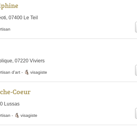
lphine
oti, 07400 Le Teil
rtisan
lique, 07220 Viviers
rtisan d'art
-
visagiste
oche-Coeur
70 Lussas
rtisan
-
visagiste