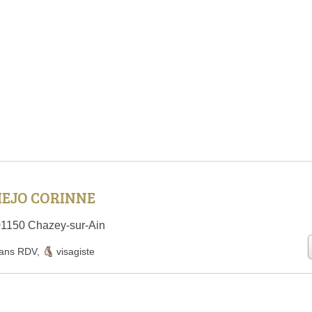
IEJO CORINNE
 01150 Chazey-sur-Ain
ans RDV
,
visagiste