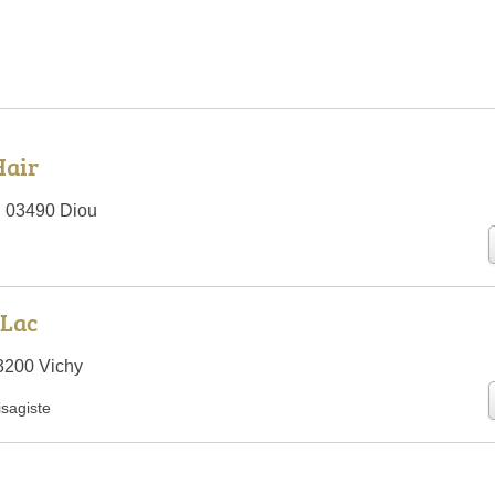
Hair
y, 03490 Diou
 Lac
3200 Vichy
isagiste