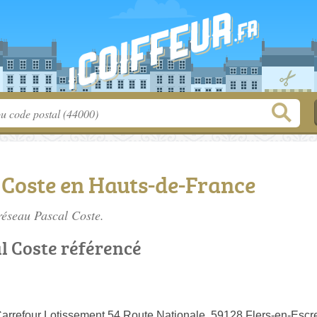
 Coste en Hauts-de-France
 réseau Pascal Coste.
al Coste référencé
rrefour Lotissement 54 Route Nationale, 59128 Flers-en-Escr