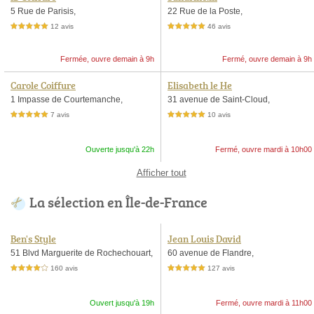
5 Rue de Parisis,
22 Rue de la Poste,
12 avis
46 avis
5,0 étoiles sur 5
5,0 étoiles sur 5
Fermée, ouvre demain à 9h
Fermé, ouvre demain à 9h
Carole Coiffure
Elisabeth le He
1 Impasse de Courtemanche,
31 avenue de Saint-Cloud,
7 avis
10 avis
5,0 étoiles sur 5
5,0 étoiles sur 5
Ouverte jusqu'à 22h
Fermé, ouvre mardi à 10h00
Afficher tout
La sélection en Île-de-France
Ben's Style
Jean Louis David
51 Blvd Marguerite de Rochechouart,
60 avenue de Flandre,
160 avis
127 avis
4,0 étoiles sur 5
5,0 étoiles sur 5
Ouvert jusqu'à 19h
Fermé, ouvre mardi à 11h00