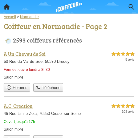
Accueil
>
Normandie
Coiffeur en Normandie - Page 2
2593 coiffeurs référencés
A Un Cheveu de Soi
5,0 étoiles sur 5
5 avis
60 Rue du Val de See, 50370 Brécey
Fermée, ouvre lundi à 8h30
Salon mixte
Horaires
Téléphone
A.C' Creation
5,0 étoiles sur 5
103 avis
46 Rue Emile Zola, 76350 Oissel-sur-Seine
Ouvert jusqu'à 17h
Salon mixte