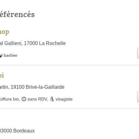
référencés
hop
l Gallieni, 17000 La Rochelle
barbier
oi
tin, 19100 Brive-la-Gaillarde
oiffure bio
,
sans RDV
,
visagiste
33000 Bordeaux