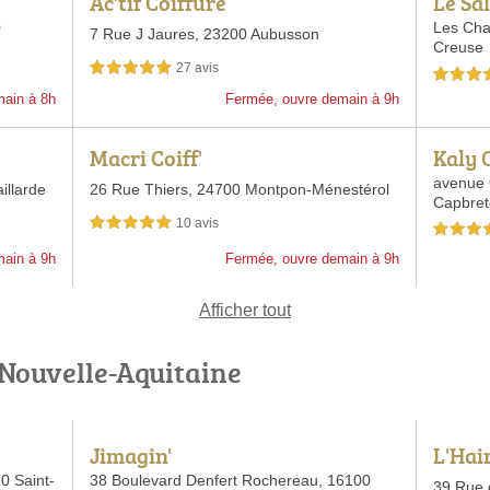
Ac'tif Coiffure
Le Sa
0
Les Ch
7 Rue J Jaures,
23200 Aubusson
Creuse
27 avis
5,0 étoiles sur 5
5,0 étoiles 
main à 8h
Fermée, ouvre demain à 9h
Macri Coiff'
Kaly 
avenue
illarde
26 Rue Thiers,
24700 Montpon-Ménestérol
Capbret
10 avis
5,0 étoiles sur 5
5,0 étoiles 
main à 9h
Fermée, ouvre demain à 9h
Afficher tout
 Nouvelle-Aquitaine
Jimagin'
L'Hai
0 Saint-
38 Boulevard Denfert Rochereau,
16100
39 Rue 