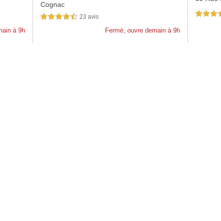
Cognac
5,0 étoiles 
23 avis
4,5 étoiles sur 5
main à 9h
Fermé, ouvre demain à 9h