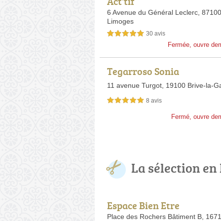
Act'tif
6 Avenue du Général Leclerc,
8710
Limoges
30 avis
5,0 étoiles sur 5
Fermée, ouvre de
Tegarroso Sonia
11 avenue Turgot,
19100 Brive-la-Ga
8 avis
5,0 étoiles sur 5
Fermé, ouvre de
La sélection en
Espace Bien Etre
Place des Rochers Bâtiment B,
1671