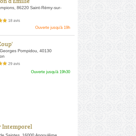
lon d'Emilie
ampions,
86220 Saint-Rémy-sur-
18 avis
sur 5
Ouverte jusqu'à 19h
Coup'
 Georges Pompidou,
40130
on
29 avis
sur 5
Ouverte jusqu'à 19h30
r Intemporel
de Saintes,
16000 Angoulême