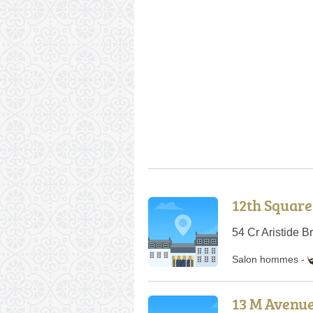
12th Square
54 Cr Aristide 
Salon hommes
-
13 M Avenu