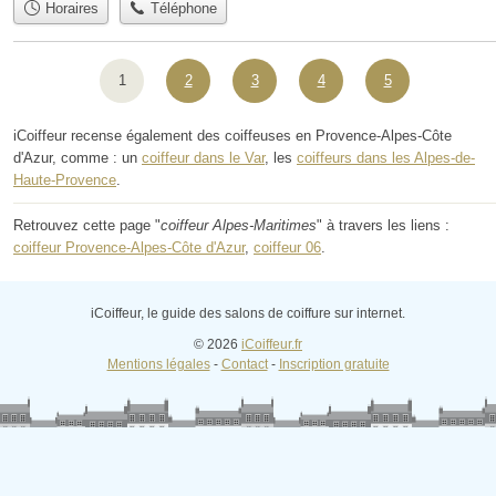
Horaires
Téléphone
1
2
3
4
5
iCoiffeur recense également des coiffeuses en Provence-Alpes-Côte
d'Azur, comme : un
coiffeur dans le Var
, les
coiffeurs dans les Alpes-de-
Haute-Provence
.
Retrouvez cette page "
coiffeur Alpes-Maritimes
" à travers les liens :
coiffeur Provence-Alpes-Côte d'Azur
,
coiffeur 06
.
iCoiffeur, le guide des salons de coiffure sur internet.
© 2026
iCoiffeur.fr
Mentions légales
-
Contact
-
Inscription gratuite