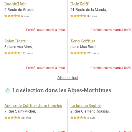
Imagin'Hair
Hair Koiff'
9 Route de Grasse,
91 Route de la Manda,
6 avis
37 avis
5,0 étoiles sur 5
5,0 étoiles sur 5
Fermé, ouvre mardi à 9h00
Fermée, ouvre mardi à 9h00
Salon Harry
Xena Coiffure
5 place Aux Aires,
place Max Barel,
128 avis
223 avis
5,0 étoiles sur 5
5,0 étoiles sur 5
Fermé, ouvre mardi à 9h00
Fermée, ouvre mardi à 8h30
Afficher tout
La sélection dans les Alpes-Maritimes
Atelier de Coiffure Jean Charles
Lo Iacono Sophie
7 Rue Saint-Michel,
2 Rue Clément Roassal,
45 avis
4 avis
5,0 étoiles sur 5
5,0 étoiles sur 5