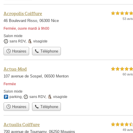
Acropolis Coiffure
5,0 étoiles sur 5
53 avis
46 Boulevard Risso, 06300 Nice
Fermée, ouvre mardi à 9h00
Salon mixte
sans RDV
,
visagiste
Horaires
Téléphone
Actua-Mod
5,0 étoiles sur 5
60 avis
107 avenue de Sospel, 06500 Menton
Fermée
Salon mixte
parking
,
sans RDV
,
visagiste
Horaires
Téléphone
Actualis Coiffure
4,5 étoiles sur 5
49 avis
700 avenue de Tournamy, 06250 Mougins