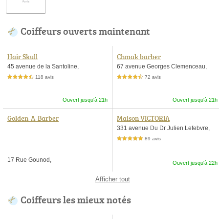
Coiffeurs ouverts maintenant
Hair Skull
Chmak barber
45 avenue de la Santoline,
67 avenue Georges Clemenceau,
118 avis
72 avis
4,5 étoiles sur 5
4,5 étoiles sur 5
Ouvert jusqu'à 21h
Ouvert jusqu'à 21h
Golden-A-Barber
Maison VICTORIA
331 avenue Du Dr Julien Lefebvre,
89 avis
5,0 étoiles sur 5
17 Rue Gounod,
Ouvert jusqu'à 22h
Afficher tout
Coiffeurs les mieux notés