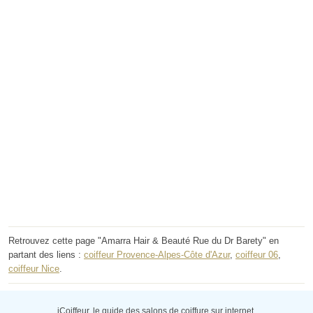
Retrouvez cette page "Amarra Hair & Beauté Rue du Dr Barety" en
partant des liens :
coiffeur Provence-Alpes-Côte d'Azur
,
coiffeur 06
,
coiffeur Nice
.
iCoiffeur, le guide des salons de coiffure sur internet.