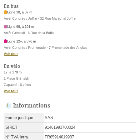
En bus
Ligne 38, à 37 m
Arrêt Congrès / Joffre - 32 Rue Maréchal Joffre
Ligne 99, à 101 m
Arrêt Grimaldi - 6 Rue de la Buffa
Ligne 12+, à 376 m
Arrêt Congrès / Promenade - 7 Promenade des Anglais
Voir tout
En vélo
17, à 179 m
1 Place Grimaldi
Capacité : 0 vélos
Voir tout
Informations
Forme juridique
SAS
SIRET
91461993700024
N° TVA Intra.
FR65914619937