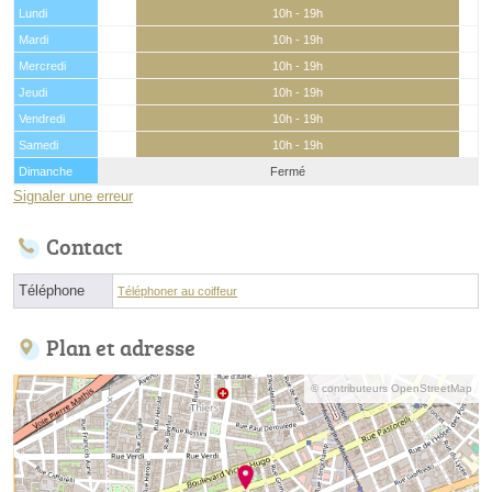
Lundi
10h - 19h
Mardi
10h - 19h
Mercredi
10h - 19h
Jeudi
10h - 19h
Vendredi
10h - 19h
Samedi
10h - 19h
Dimanche
Fermé
Signaler une erreur
Contact
Téléphone
Téléphoner au coiffeur
Plan et adresse
© contributeurs OpenStreetMap