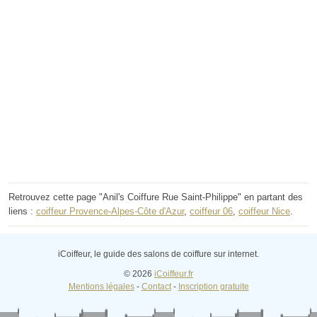
Retrouvez cette page "Anil's Coiffure Rue Saint-Philippe" en partant des
liens :
coiffeur Provence-Alpes-Côte d'Azur
,
coiffeur 06
,
coiffeur Nice
.
iCoiffeur, le guide des salons de coiffure sur internet.
© 2026
iCoiffeur.fr
Mentions légales
-
Contact
-
Inscription gratuite