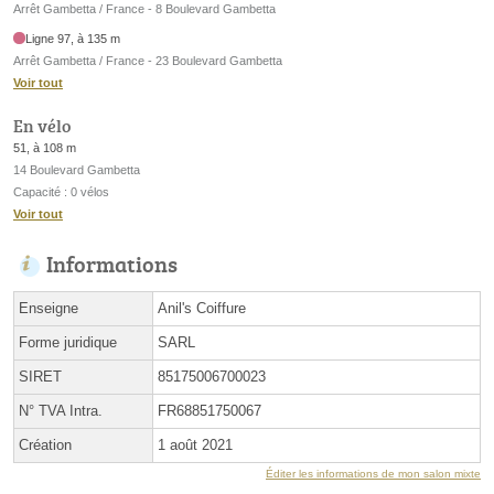
Arrêt Gambetta / France - 8 Boulevard Gambetta
Ligne 97, à 135 m
Arrêt Gambetta / France - 23 Boulevard Gambetta
Voir tout
En vélo
51, à 108 m
14 Boulevard Gambetta
Capacité : 0 vélos
Voir tout
Informations
Enseigne
Anil's Coiffure
Forme juridique
SARL
SIRET
85175006700023
N° TVA Intra.
FR68851750067
Création
1 août 2021
Éditer les informations de mon salon mixte