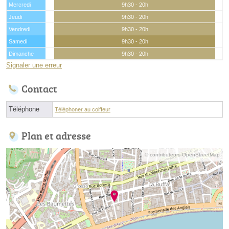
Mercredi
9h30 - 20h
Jeudi
9h30 - 20h
Vendredi
9h30 - 20h
Samedi
9h30 - 20h
Dimanche
9h30 - 20h
Signaler une erreur
Contact
Téléphone
Téléphoner au coiffeur
Plan et adresse
© contributeurs OpenStreetMap