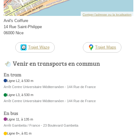
Corriger l’adresse ou la localisation
Anil's Coiffure
14 Rue Saint-Philippe
06000 Nice
Trajet Waze
Trajet Maps
Venir en transports en commun
En tram
Ligne L2, à 530 m
Arrêt Centre Universitaire Méditerranéen - 144 Rue de France
Ligne L3, à 530 m
Arrêt Centre Universitaire Méditerranéen - 144 Rue de France
En bus
Ligne 11, à 135 m
Arrêt Gambetta / France - 23 Boulevard Gambetta
Ligne 8+, à 81 m