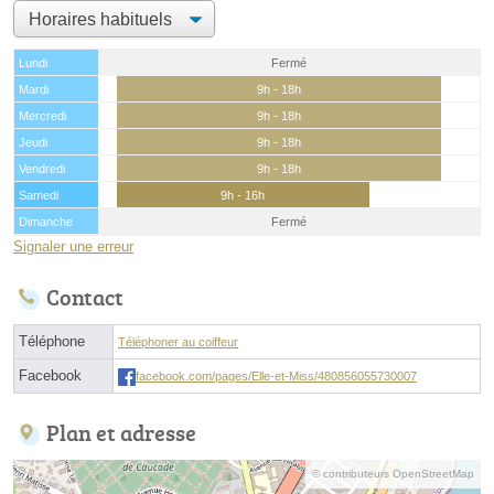
Lundi
Fermé
Mardi
9h - 18h
Mercredi
9h - 18h
Jeudi
9h - 18h
Vendredi
9h - 18h
Samedi
9h - 16h
Dimanche
Fermé
Signaler une erreur
Contact
Téléphone
Téléphoner au coiffeur
Facebook
facebook.com/pages/Elle-et-Miss/480856055730007
Plan et adresse
© contributeurs OpenStreetMap