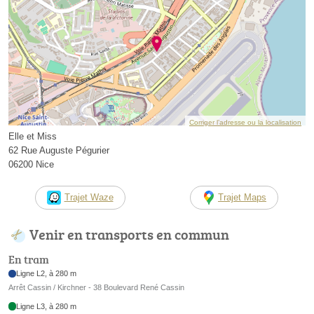
Corriger l’adresse ou la localisation
Elle et Miss
62 Rue Auguste Pégurier
06200 Nice
Trajet Waze
Trajet Maps
Venir en transports en commun
En tram
Ligne L2, à 280 m
Arrêt Cassin / Kirchner - 38 Boulevard René Cassin
Ligne L3, à 280 m