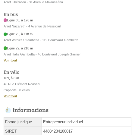
Arrêt Libération - 31 Avenue Malausséna
En bus
Ligne 63, à 176 m
Arrêt Nazareth - 4 Avenue de Pessicart
Ligne 75, à 118 m
Arrêt Vernier / Gambetta - 119 Boulevard Gambetta
Ligne 72, à 218 m
Arrêt Halte Gambetta - 46 Boulevard Joseph Garnier
Voir tout
En vélo
109, à 8 m
46 Rue Clément Roassal
Capacité : 0 vélos
Voir tout
Informations
Forme juridique
Entrepreneur individuel
SIRET
44804234100017