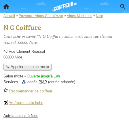
Accueil
>
Provence-Alpes-Côte d'Azur
>
Alpes-Maritimes
>
Nice
N G Coiffure
Cette fiche présente "N G Coiffure", salon mixte situé
rue clément
roassal
, 06000 Nice.
46 Rue Clément Roassal
06000 Nice
📞 Appeler ce salon mixte
Salon mixte
-
Ouverte jusqu'à 19h
Services :
accès
PMR
(entrée adaptée)
Recommander ce coiffeur
Améliorer cette fiche
Autres salons à Nice