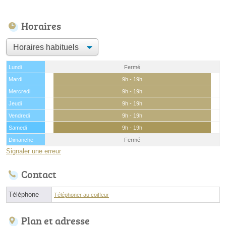
Horaires
Lundi
Fermé
Mardi
9h - 19h
Mercredi
9h - 19h
Jeudi
9h - 19h
Vendredi
9h - 19h
Samedi
9h - 19h
Dimanche
Fermé
Signaler une erreur
Contact
Téléphone
Téléphoner au coiffeur
Plan et adresse