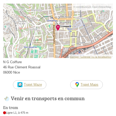
© contributeurs OpenStreetMap
Corriger l’adresse ou la localisation
N G Coiffure
46 Rue Clément Roassal
06000 Nice
Trajet Waze
Trajet Maps
Venir en transports en commun
En tram
Ligne L1, à 475 m