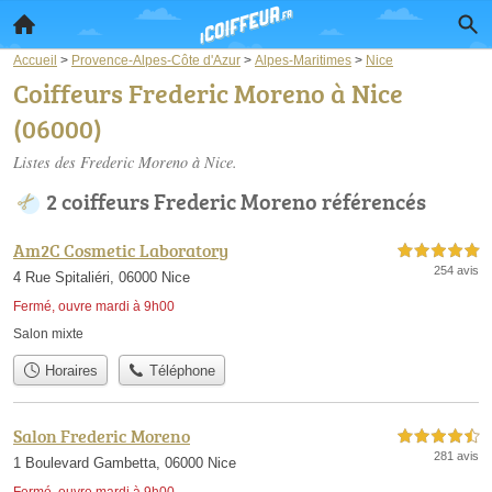
Accueil
>
Provence-Alpes-Côte d'Azur
>
Alpes-Maritimes
>
Nice
Coiffeurs Frederic Moreno à Nice
(06000)
Listes des Frederic Moreno à Nice.
2 coiffeurs Frederic Moreno référencés
Am2C Cosmetic Laboratory
5,0 étoiles sur 5
254 avis
4 Rue Spitaliéri, 06000 Nice
Fermé, ouvre mardi à 9h00
Salon mixte
Horaires
Téléphone
Salon Frederic Moreno
4,5 étoiles sur 5
281 avis
1 Boulevard Gambetta, 06000 Nice