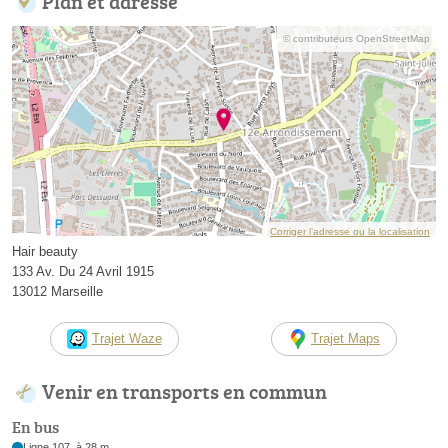
Plan et adresse
© contributeurs OpenStreetMap
Corriger l’adresse ou la localisation
Hair beauty
133 Av. Du 24 Avril 1915
13012 Marseille
Trajet Waze
Trajet Maps
Venir en transports en commun
En bus
Ligne 107, à 28 m