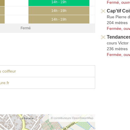
Fermé, ouvr
14h - 19h
Cap'tif Coi
14h - 19h
Rue Pierre 
14h - 19h
204 mètres
Fermée, ouv
Fermé
Tendance
cours Victor
236 mètres
Fermée, ouv
 coiffeur
ure.fr
© contributeurs OpenStreetMap