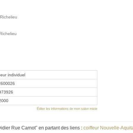
 Richelieu
Richelieu
eur individuel
2600026
973926
 2000
Éditer les informations de mon salon mixte
dier Rue Carnot" en partant des liens :
coiffeur Nouvelle-Aquit