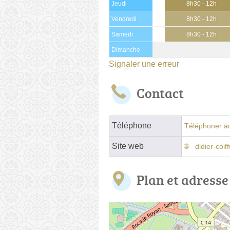
Jeudi
8h30 - 12h
Vendredi
8h30 - 12h
Samedi
8h30 - 12h
Dimanche
Signaler une erreur
Contact
Téléphone
Téléphoner au
Site web
didier-coiff
Plan et adresse