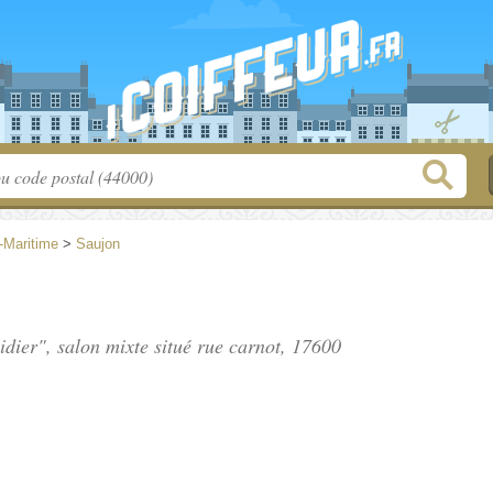
-Maritime
>
Saujon
dier", salon mixte situé
rue carnot
, 17600