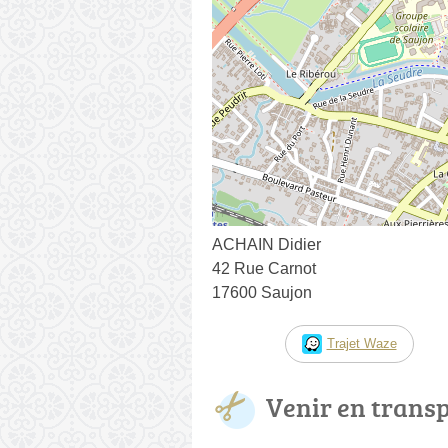
ACHAIN Didier
42 Rue Carnot
17600 Saujon
Trajet Waze
Venir en trans