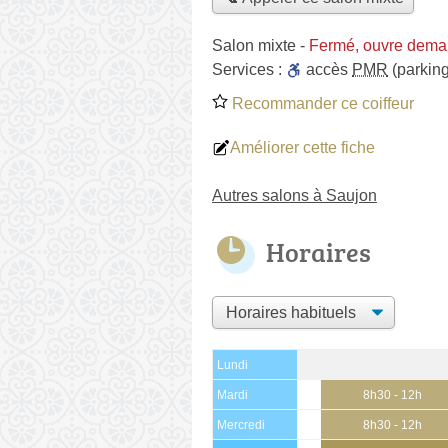
Salon mixte
-
Fermé, ouvre dema
Services :
accès
PMR
(parking
Recommander ce coiffeur
Améliorer cette fiche
Autres salons à Saujon
Horaires
Lundi
Mardi
8h30 - 12h
Mercredi
8h30 - 12h