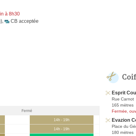
in à 8h30
)
,
CB acceptée
Coi
Esprit Cou
Rue Carnot
165 mètres
Fermée, ouv
Fermé
Evazion Co
14h - 19h
Place du Gé
14h - 19h
180 mètres