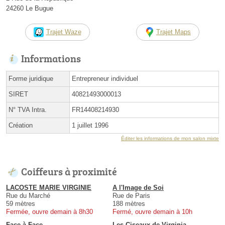
24260 Le Bugue
Trajet Waze
Trajet Maps
Informations
Forme juridique
Entrepreneur individuel
SIRET
40821493000013
N° TVA Intra.
FR14408214930
Création
1 juillet 1996
Éditer les informations de mon salon mixte
Coiffeurs à proximité
LACOSTE MARIE VIRGINIE
A l'Image de Soi
Rue du Marché
Rue de Paris
59 mètres
188 mètres
Fermée, ouvre demain à 8h30
Fermé, ouvre demain à 10h
Face à Face
Les Ciseaux de Virginia