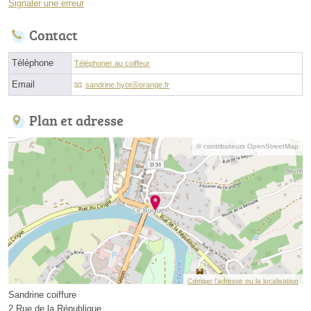
Signaler une erreur
Contact
Téléphone
Téléphoner au coiffeur
Email
sandrine.hyotⓐorange.fr
Plan et adresse
© contributeurs OpenStreetMap
Corriger l’adresse ou la localisation
Sandrine coiffure
2 Rue de la République