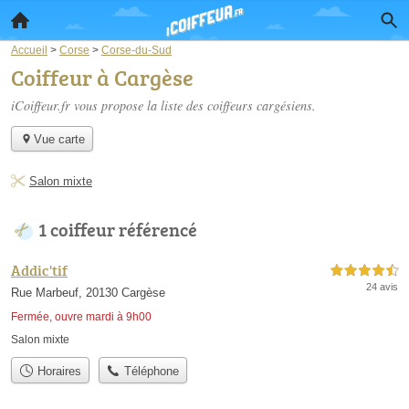
Accueil
>
Corse
>
Corse-du-Sud
Coiffeur à Cargèse
iCoiffeur.fr vous propose la liste des
coiffeurs cargésiens
.
Vue carte
Salon mixte
1 coiffeur référencé
Addic'tif
4,5 étoiles sur 5
24 avis
Rue Marbeuf, 20130 Cargèse
Fermée, ouvre mardi à 9h00
Salon mixte
Horaires
Téléphone