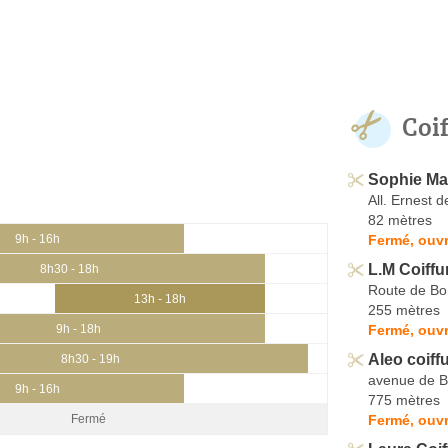
Coi
Sophie Mal
All. Ernest d
82 mètres
Fermé, ouvr
9h - 16h
L.M Coiffu
8h30 - 18h
Route de Bo
13h - 18h
255 mètres
Fermé, ouvr
9h - 18h
Aleo coiff
8h30 - 19h
avenue de B
9h - 16h
775 mètres
Fermé, ouvr
Fermé