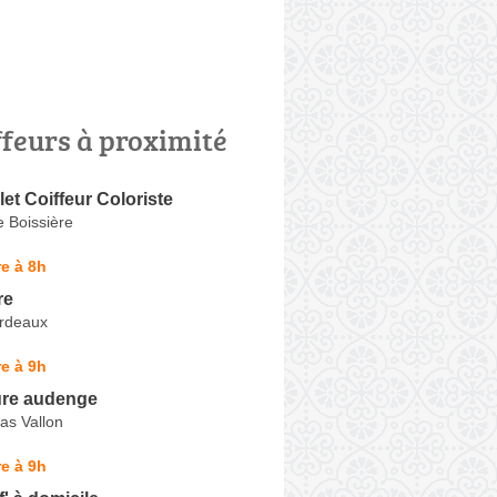
ffeurs à proximité
et Coiffeur Coloriste
e Boissière
e à 8h
re
rdeaux
e à 9h
ure audenge
as Vallon
e à 9h