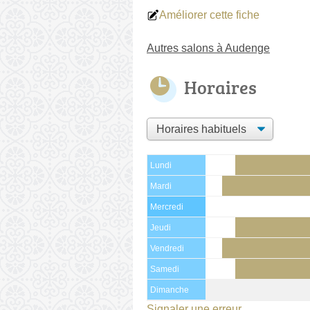
Améliorer cette fiche
Autres salons à Audenge
Horaires
Lundi
Mardi
Mercredi
Jeudi
Vendredi
Samedi
Dimanche
Signaler une erreur