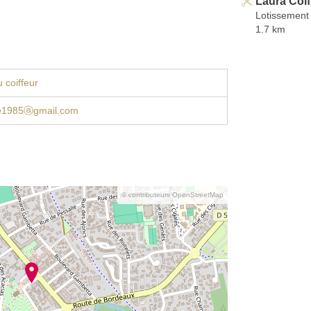
Laura Coif
Lotissement
1.7 km
 coiffeur
ie1985ⓐgmail.com
© contributeurs OpenStreetMap