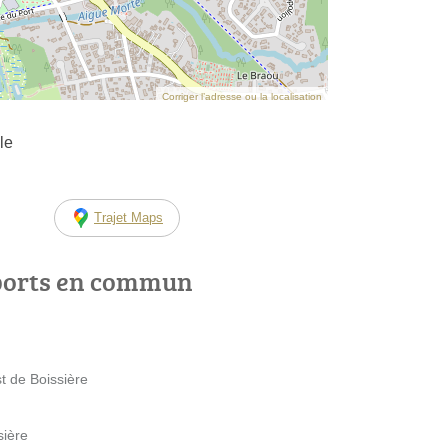
Corriger l’adresse ou la localisation
le
Trajet Maps
ports en commun
t de Boissière
sière