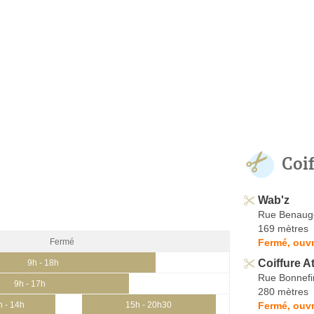
Coi
Wab'z
Rue Benaug
169 mètres
Fermé, ouvr
Fermé
Coiffure A
9h - 18h
Rue Bonnefi
9h - 17h
280 mètres
Fermé, ouvr
h - 14h
15h - 20h30