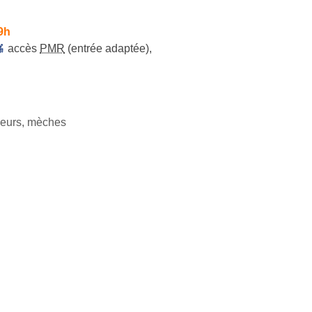
9h
accès
PMR
(entrée adaptée)
,
leurs, mèches