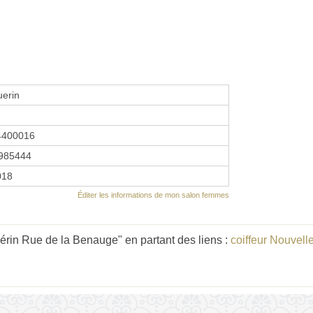
uerin
4400016
985444
2018
Éditer les informations de mon salon femmes
rin Rue de la Benauge" en partant des liens :
coiffeur Nouvell