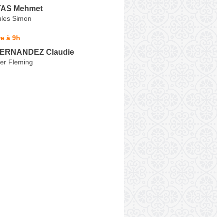
AS Mehmet
ules Simon
e à 9h
ERNANDEZ Claudie
er Fleming