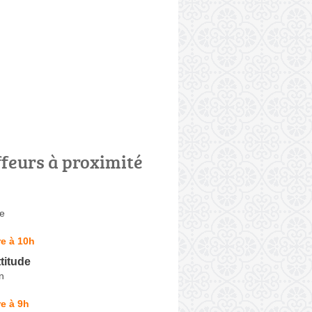
ffeurs à proximité
e
e à 10h
ttitude
n
e à 9h