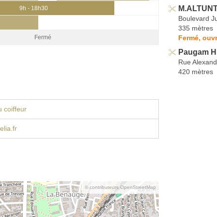
M.ALTUNT
9h - 18h30
Boulevard J
335 mètres
Fermé, ouvr
Fermé
Paugam H
Rue Alexand
420 mètres
 coiffeur
lia.fr
© contributeurs OpenStreetMap