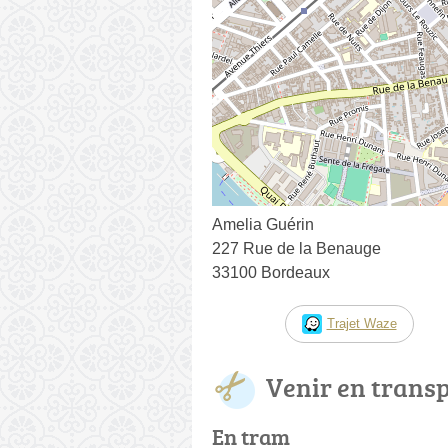
Amelia Guérin
227 Rue de la Benauge
33100 Bordeaux
Trajet Waze
Venir en trans
En tram