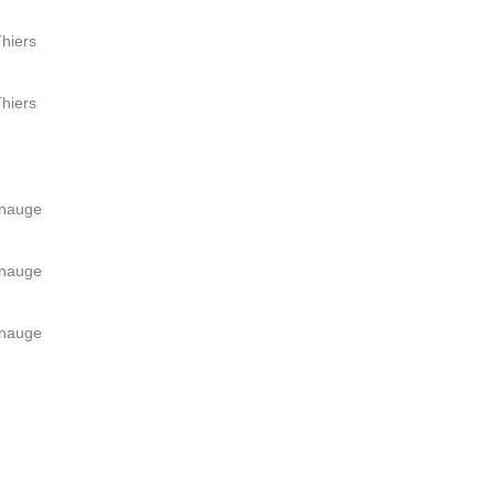
hiers
hiers
enauge
enauge
enauge