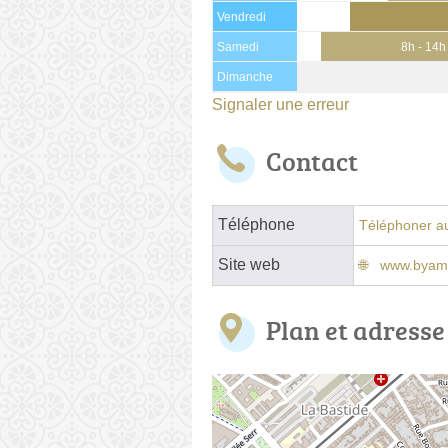
Vendredi
Samedi
8h - 14h
Dimanche
Signaler une erreur
Contact
Téléphone
Téléphoner au
Site web
www.byame
Plan et adresse