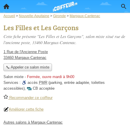
Accueil
>
Nouvelle-Aquitaine
>
Gironde
>
Margaux-Cantenac
Les Filles et Les Garçons
Cette fiche présente "Les Filles et Les Garçons", salon mixte situé
rue de
l'ancienne poste
, 33460 Margaux-Cantenac.
1 Rue de l'Ancienne Poste
33460 Margaux-Cantenac
📞 Appeler ce salon mixte
Salon mixte
-
Fermée, ouvre mardi à 9h00
Services :
accès
PMR
(parking, entrée adaptée, toilettes
accessibles)
,
CB acceptée
Recommander ce coiffeur
Améliorer cette fiche
Autres salons à Margaux-Cantenac