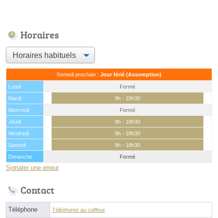
Horaires
Samedi prochain :
Jour férié (Assomption)
Lundi
Fermé
Mardi
9h - 18h30
Mercredi
Fermé
Jeudi
9h - 18h30
Vendredi
9h - 18h30
Samedi
9h - 18h30
Dimanche
Fermé
Signaler une erreur
Contact
Téléphone
Téléphoner au coiffeur