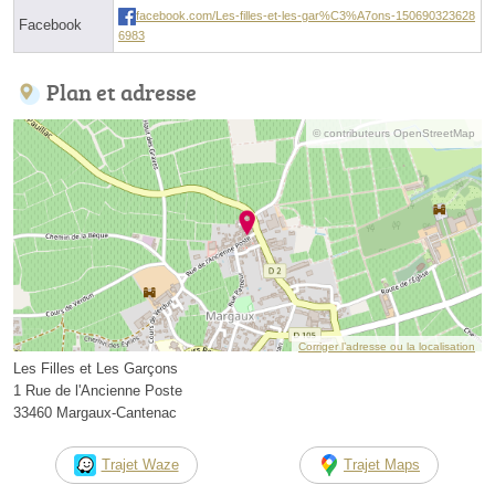
facebook.com/Les-filles-et-les-gar%C3%A7ons-150690323628
Facebook
6983
Plan et adresse
© contributeurs OpenStreetMap
Corriger l’adresse ou la localisation
Les Filles et Les Garçons
1 Rue de l'Ancienne Poste
33460 Margaux-Cantenac
Trajet Waze
Trajet Maps