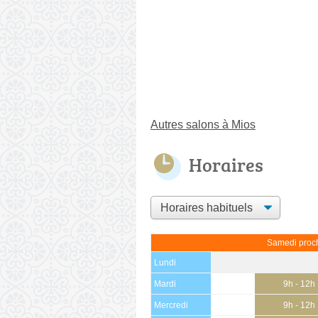
Autres salons à Mios
Horaires
Samedi proch
Lundi
Mardi
9h - 12h
Mercredi
9h - 12h