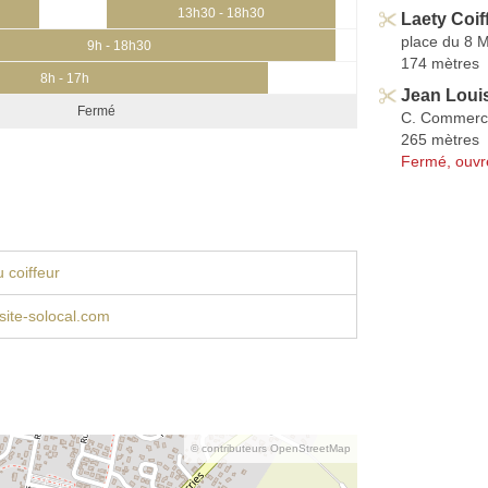
13h30 - 18h30
Laety Coif
place du 8 
9h - 18h30
174 mètres
8h - 17h
Jean Loui
Fermé
C. Commerci
265 mètres
Fermé, ouvr
 coiffeur
.site-solocal.com
© contributeurs OpenStreetMap