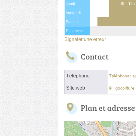
Jeudi
9h - 12h
Vendredi
Samedi
Dimanche
Signaler une erreur
Contact
Téléphone
Téléphoner au
Site web
gbcoiffure
Plan et adresse