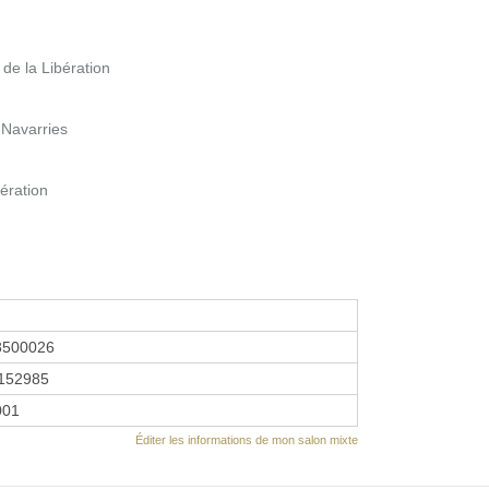
 de la Libération
 Navarries
bération
8500026
152985
2001
Éditer les informations de mon salon mixte