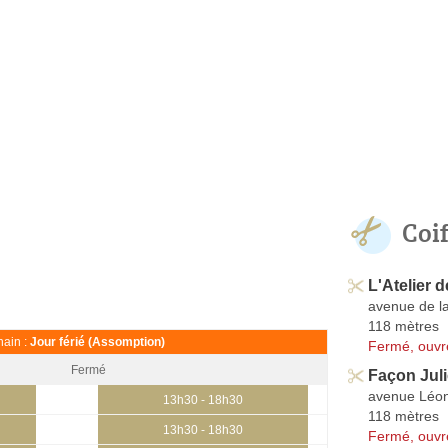
Coi
L'Atelier 
avenue de la
118 mètres
ain :
Jour férié (Assomption)
Fermé, ouvr
Fermé
Façon Juli
avenue Léo
13h30 - 18h30
118 mètres
13h30 - 18h30
Fermé, ouvr