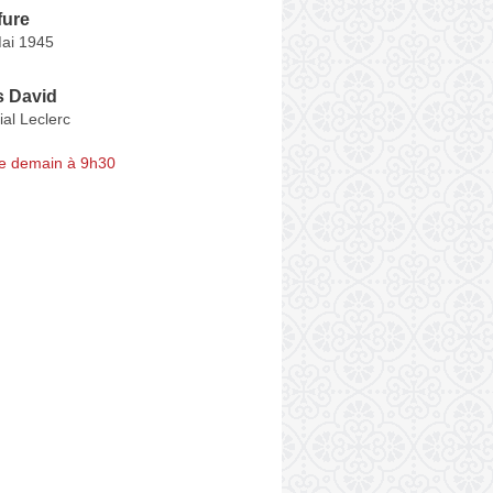
fure
Mai 1945
s David
al Leclerc
e demain à 9h30