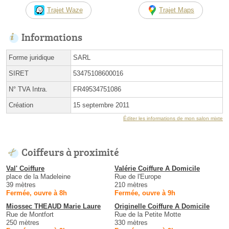
Trajet Waze
Trajet Maps
Informations
Forme juridique
SARL
SIRET
53475108600016
N° TVA Intra.
FR49534751086
Création
15 septembre 2011
Éditer les informations de mon salon mixte
Coiffeurs à proximité
Val' Coiffure
Valérie Coiffure A Domicile
place de la Madeleine
Rue de l'Europe
39 mètres
210 mètres
Fermée, ouvre à 8h
Fermée, ouvre à 9h
Miossec THEAUD Marie Laure
Originelle Coiffure A Domicile
Rue de Montfort
Rue de la Petite Motte
250 mètres
330 mètres