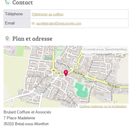
Contact
Téléphone
Téléphoner au coiffeur
Email
aureliebrulardⓐnetcourrier.com
Plan et adresse
© contributeurs OpenStreetMap
Corriger l’adresse ou la localisation
Brulard Coiffure et Associés
7 Place Madeleine
35310 Bréal-sous-Montfort