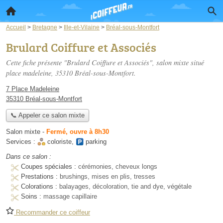
Accueil
>
Bretagne
>
Ille-et-Vilaine
>
Bréal-sous-Montfort
Brulard Coiffure et Associés
Cette fiche présente "Brulard Coiffure et Associés", salon mixte situé
place madeleine
, 35310 Bréal-sous-Montfort.
7 Place Madeleine
35310 Bréal-sous-Montfort
📞 Appeler ce salon mixte
Salon mixte
-
Fermé, ouvre à 8h30
Services :
coloriste
,
parking
Dans ce salon :
Coupes spéciales :
cérémonies, cheveux longs
Prestations :
brushings, mises en plis, tresses
Colorations :
balayages, décoloration, tie and dye, végétale
Soins :
massage capillaire
Recommander ce coiffeur