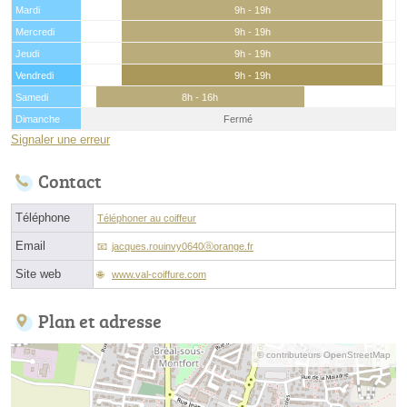
Mardi
9h - 19h
Mercredi
9h - 19h
Jeudi
9h - 19h
Vendredi
9h - 19h
Samedi
8h - 16h
Dimanche
Fermé
Signaler une erreur
Contact
Téléphone
Téléphoner au coiffeur
Email
jacques.rouinvy0640ⓐorange.fr
Site web
www.val-coiffure.com
Plan et adresse
© contributeurs OpenStreetMap