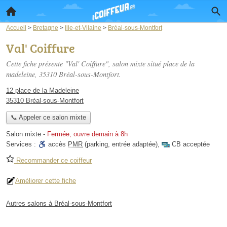
Accueil
>
Bretagne
>
Ille-et-Vilaine
>
Bréal-sous-Montfort
Val' Coiffure
Cette fiche présente "Val' Coiffure", salon mixte situé
place de la
madeleine
, 35310 Bréal-sous-Montfort.
12 place de la Madeleine
35310 Bréal-sous-Montfort
📞 Appeler ce salon mixte
Salon mixte
-
Fermée, ouvre demain à 8h
Services :
accès
PMR
(parking, entrée adaptée)
,
CB acceptée
Recommander ce coiffeur
Améliorer cette fiche
Autres salons à Bréal-sous-Montfort