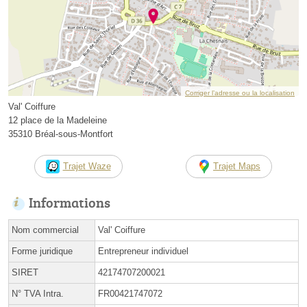
Corriger l’adresse ou la localisation
Val' Coiffure
12 place de la Madeleine
35310 Bréal-sous-Montfort
Trajet Waze
Trajet Maps
Informations
Nom commercial
Val' Coiffure
Forme juridique
Entrepreneur individuel
SIRET
42174707200021
N° TVA Intra.
FR00421747072