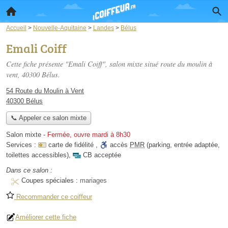
Accueil
>
Nouvelle-Aquitaine
>
Landes
>
Bélus
Emali Coiff
Cette fiche présente "Emali Coiff", salon mixte situé
route du moulin à
vent
, 40300 Bélus.
54 Route du Moulin à Vent
40300 Bélus
📞 Appeler ce salon mixte
Salon mixte
-
Fermée, ouvre mardi à 8h30
Services :
carte de fidélité
,
accès
PMR
(parking, entrée adaptée,
toilettes accessibles)
,
CB acceptée
Dans ce salon :
Coupes spéciales :
mariages
Recommander ce coiffeur
Améliorer cette fiche