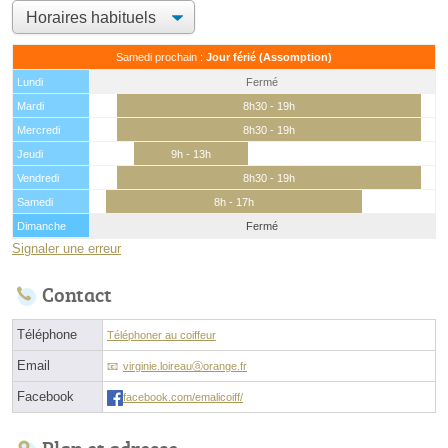
Samedi prochain :
Jour férié (Assomption)
Lundi
Fermé
Mardi
8h30 - 19h
Mercredi
8h30 - 19h
Jeudi
9h - 13h
Vendredi
8h30 - 19h
Samedi
8h - 17h
Dimanche
Fermé
Signaler une erreur
Contact
Téléphone
Téléphoner au coiffeur
Email
virginie.loireauⓐorange.fr
Facebook
facebook.com/emalicoiff/
Plan et adresse