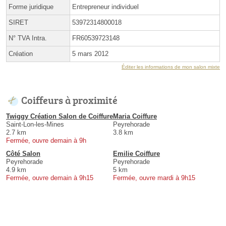
Forme juridique
Entrepreneur individuel
SIRET
53972314800018
N° TVA Intra.
FR60539723148
Création
5 mars 2012
Éditer les informations de mon salon mixte
Coiffeurs à proximité
Twiggy Création Salon de Coiffure
Maria Coiffure
Saint-Lon-les-Mines
Peyrehorade
2.7 km
3.8 km
Fermée, ouvre demain à 9h
Côté Salon
Emilie Coiffure
Peyrehorade
Peyrehorade
4.9 km
5 km
Fermée, ouvre demain à 9h15
Fermée, ouvre mardi à 9h15