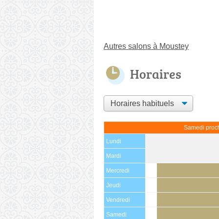
Autres salons à Moustey
Horaires
Samedi proch
Lundi
Mardi
Mercredi
Jeudi
Vendredi
Samedi