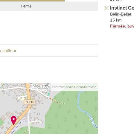
Fermé
Instinct C
Belin-Béliet
15 km
Fermée, ouv
 coiffeur
© contributeurs OpenStreetMap