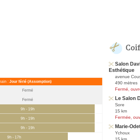
Coi
Salon Davi
Esthétique
avenue Cous
ain :
Jour férié (Assomption)
490 mètres
Fermé, ouvr
Fermé
Le Salon 
Fermé
Sore
9h - 19h
15 km
Fermée, ouv
9h - 19h
Marie-Odet
9h - 19h
Ychoux
9h - 17h
15 km