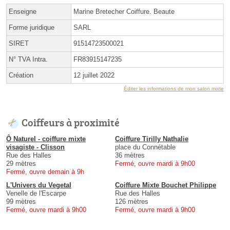
Enseigne
Marine Bretecher Coiffure. Beaute
Forme juridique
SARL
SIRET
91514723500021
N° TVA Intra.
FR83915147235
Création
12 juillet 2022
Éditer les informations de mon salon mixte
Coiffeurs à proximité
Ô Naturel - coiffure mixte
Coiffure Tirilly Nathalie
visagiste - Clisson
place du Connétable
Rue des Halles
36 mètres
29 mètres
Fermé, ouvre mardi à 9h00
Fermé, ouvre demain à 9h
L'Univers du Vegetal
Coiffure Mixte Bouchet Philippe
Venelle de l'Escarpe
Rue des Halles
99 mètres
126 mètres
Fermé, ouvre mardi à 9h00
Fermé, ouvre mardi à 9h00