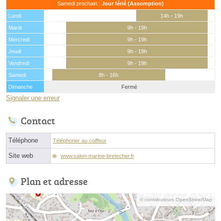
Samedi prochain :
Jour férié (Assomption)
Lundi
14h - 19h
Mardi
9h - 19h
Mercredi
9h - 19h
Jeudi
9h - 19h
Vendredi
9h - 19h
Samedi
8h - 16h
Dimanche
Fermé
Signaler une erreur
Contact
Téléphone
Téléphoner au coiffeur
Site web
www.salon-marine-bretecher.fr
Plan et adresse
© contributeurs OpenStreetMap