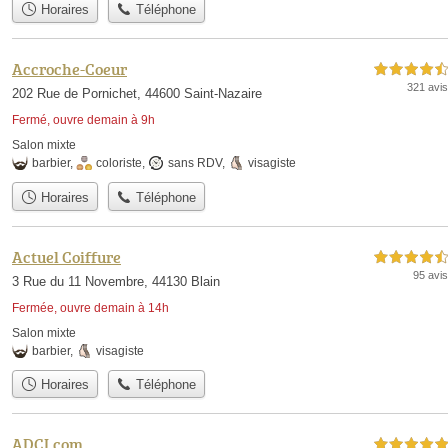
Horaires
Téléphone
Accroche-Coeur
4,5 étoiles sur 5
321 avis
202 Rue de Pornichet, 44600 Saint-Nazaire
Fermé, ouvre demain à 9h
Salon mixte
barbier
,
coloriste
,
sans RDV
,
visagiste
Horaires
Téléphone
Actuel Coiffure
4,5 étoiles sur 5
95 avis
3 Rue du 11 Novembre, 44130 Blain
Fermée, ouvre demain à 14h
Salon mixte
barbier
,
visagiste
Horaires
Téléphone
ADCI.com
5,0 étoiles sur 5