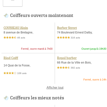
Coiffeurs ouverts maintenant
COUSSEAU Alain
Barber Street
8 avenue de Bretagne,
74 Boulevard Ernest Dalby,
46 avis
316 avis
4,5 étoiles sur 5
5,0 étoiles sur 5
Fermé, ouvre mardi à 7h00
Ouvert jusqu'à 19h30
Riad Coiff
Royal barber
66 Rue de la Ville en Bois,
14 Quai de la Fosse,
392 avis
4,5 étoiles sur 5
106 avis
4,0 étoiles sur 5
Fermé, ouvre à 14h
Afficher tout
Coiffeurs les mieux notés