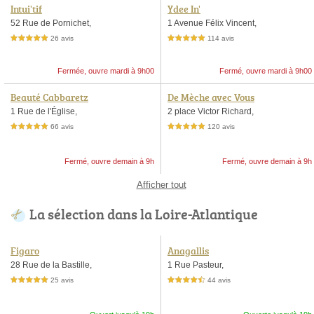
Intui'tif
Ydee In'
52 Rue de Pornichet,
1 Avenue Félix Vincent,
26 avis
114 avis
5,0 étoiles sur 5
5,0 étoiles sur 5
Fermée, ouvre mardi à 9h00
Fermé, ouvre mardi à 9h00
Beauté Cabbaretz
De Mèche avec Vous
1 Rue de l'Église,
2 place Victor Richard,
66 avis
120 avis
5,0 étoiles sur 5
5,0 étoiles sur 5
Fermé, ouvre demain à 9h
Fermé, ouvre demain à 9h
Afficher tout
La sélection dans la Loire-Atlantique
Figaro
Anagallis
28 Rue de la Bastille,
1 Rue Pasteur,
25 avis
44 avis
5,0 étoiles sur 5
4,5 étoiles sur 5