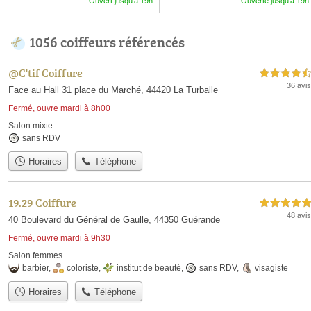
Ouvert jusqu'à 19h
Ouverte jusqu'à 19h
1056 coiffeurs référencés
@C'tif Coiffure
4,5 étoiles sur 5
36 avis
Face au Hall 31 place du Marché, 44420 La Turballe
Fermé, ouvre mardi à 8h00
Salon mixte
sans RDV
Horaires
Téléphone
19.29 Coiffure
5,0 étoiles sur 5
48 avis
40 Boulevard du Général de Gaulle, 44350 Guérande
Fermé, ouvre mardi à 9h30
Salon femmes
barbier
,
coloriste
,
institut de beauté
,
sans RDV
,
visagiste
Horaires
Téléphone