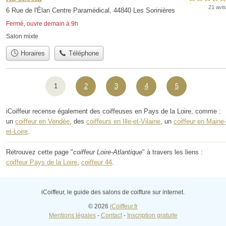
21 avis
6 Rue de l'Élan Centre Paramédical, 44840 Les Sorinières
Fermé, ouvre demain à 9h
Salon mixte
Horaires
Téléphone
1
2
3
4
5
iCoiffeur recense également des coiffeuses en Pays de la Loire, comme :
un
coiffeur en Vendée
, des
coiffeurs en Ille-et-Vilaine
, un
coiffeur en Maine-
et-Loire
.
Retrouvez cette page "
coiffeur Loire-Atlantique
" à travers les liens :
coiffeur Pays de la Loire
,
coiffeur 44
.
iCoiffeur, le guide des salons de coiffure sur internet.
© 2026
iCoiffeur.fr
Mentions légales
-
Contact
-
Inscription gratuite