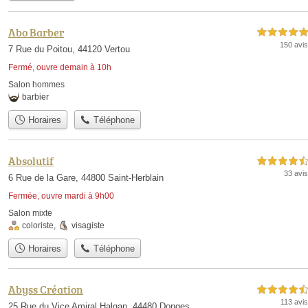
Abo Barber
5,0 étoiles sur 5
150 avis
7 Rue du Poitou, 44120 Vertou
Fermé, ouvre demain à 10h
Salon hommes
barbier
Horaires
Téléphone
Absolutif
4,5 étoiles sur 5
33 avis
6 Rue de la Gare, 44800 Saint-Herblain
Fermée, ouvre mardi à 9h00
Salon mixte
coloriste
,
visagiste
Horaires
Téléphone
Abyss Création
4,5 étoiles sur 5
113 avis
25 Rue du Vice Amiral Halgan, 44480 Donges