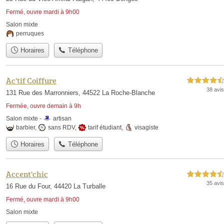
Fermé, ouvre mardi à 9h00
Salon mixte
perruques
Horaires
Téléphone
Ac'tif Coiffure
4,5 étoiles sur 5
38 avis
131 Rue des Marronniers, 44522 La Roche-Blanche
Fermée, ouvre demain à 9h
Salon mixte -
artisan
barbier
,
sans RDV
,
tarif étudiant
,
visagiste
Horaires
Téléphone
Accent'chic
4,5 étoiles sur 5
35 avis
16 Rue du Four, 44420 La Turballe
Fermé, ouvre mardi à 9h00
Salon mixte