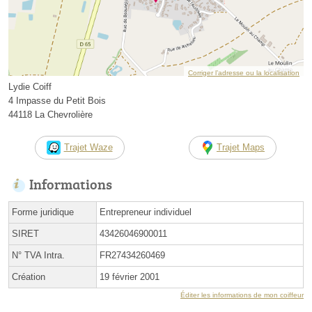
Corriger l’adresse ou la localisation
Lydie Coiff
4 Impasse du Petit Bois
44118 La Chevrolière
Trajet Waze
Trajet Maps
Informations
Forme juridique
Entrepreneur individuel
SIRET
43426046900011
N° TVA Intra.
FR27434260469
Création
19 février 2001
Éditer les informations de mon coiffeur