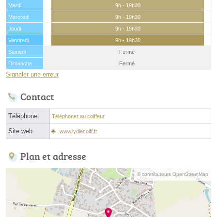
Mardi
9h - 19h30
Mercredi
9h - 19h30
Jeudi
9h - 19h30
Vendredi
9h - 19h30
Samedi
Fermé
Dimanche
Fermé
Signaler une erreur
Contact
Téléphone
Téléphoner au coiffeur
Site web
www.lydiecoiff.fr
Plan et adresse
© contributeurs OpenStreetMap