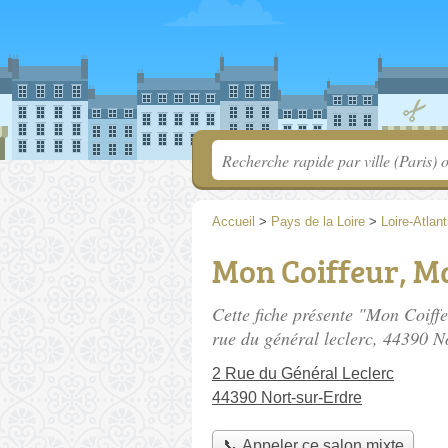
Accueil
>
Pays de la Loire
>
Loire-Atlan
Mon Coiffeur, Ma
Cette fiche présente "Mon Coiffe
rue du général leclerc
, 44390 No
2 Rue du Général Leclerc
44390 Nort-sur-Erdre
📞 Appeler ce salon mixte