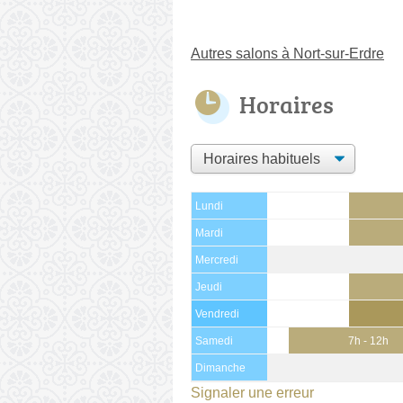
Autres salons à Nort-sur-Erdre
Horaires
Lundi
Mardi
Mercredi
Jeudi
Vendredi
Samedi
7h - 12h
Dimanche
Signaler une erreur