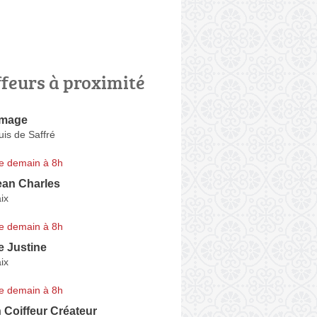
ffeurs à proximité
Image
is de Saffré
e demain à 8h
ean Charles
ix
e demain à 8h
de Justine
ix
e demain à 8h
n Coiffeur Créateur