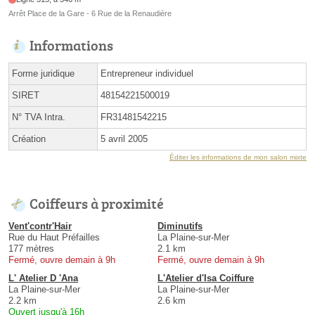
Arrêt Place de la Gare - 6 Rue de la Renaudière
Informations
Forme juridique
Entrepreneur individuel
SIRET
48154221500019
N° TVA Intra.
FR31481542215
Création
5 avril 2005
Éditer les informations de mon salon mixte
Coiffeurs à proximité
Vent'contr'Hair
Diminutifs
Rue du Haut Préfailles
La Plaine-sur-Mer
177 mètres
2.1 km
Fermé, ouvre demain à 9h
Fermé, ouvre demain à 9h
L' Atelier D 'Ana
L'Atelier d'Isa Coiffure
La Plaine-sur-Mer
La Plaine-sur-Mer
2.2 km
2.6 km
Ouvert jusqu'à 16h