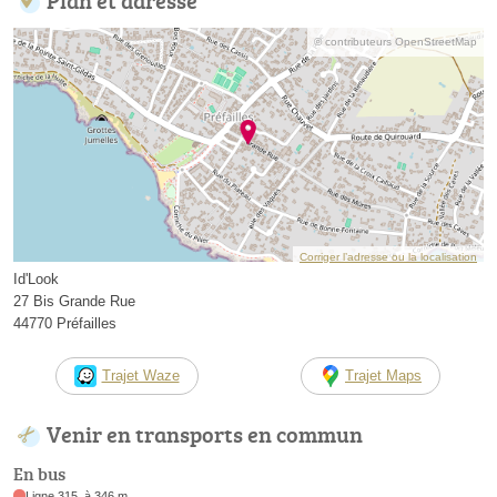
Plan et adresse
© contributeurs OpenStreetMap
Corriger l’adresse ou la localisation
Id'Look
27 Bis Grande Rue
44770 Préfailles
Trajet Waze
Trajet Maps
Venir en transports en commun
En bus
Ligne 315, à 346 m