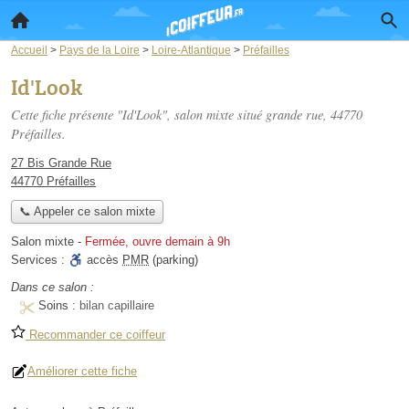
Accueil
>
Pays de la Loire
>
Loire-Atlantique
>
Préfailles
Id'Look
Cette fiche présente "Id'Look", salon mixte situé
grande rue
, 44770
Préfailles.
27 Bis Grande Rue
44770 Préfailles
📞 Appeler ce salon mixte
Salon mixte
-
Fermée, ouvre demain à 9h
Services :
accès
PMR
(parking)
Dans ce salon :
Soins :
bilan capillaire
Recommander ce coiffeur
Améliorer cette fiche