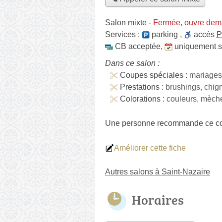
Salon mixte
-
Fermée, ouvre dem
Services :
parking
,
accès
CB acceptée
,
uniquement 
Dans ce salon :
Coupes spéciales :
mariages
Prestations :
brushings, chig
Colorations :
couleurs, mèche
Une personne
recommande
ce co
Améliorer cette fiche
Autres salons à Saint-Nazaire
Horaires