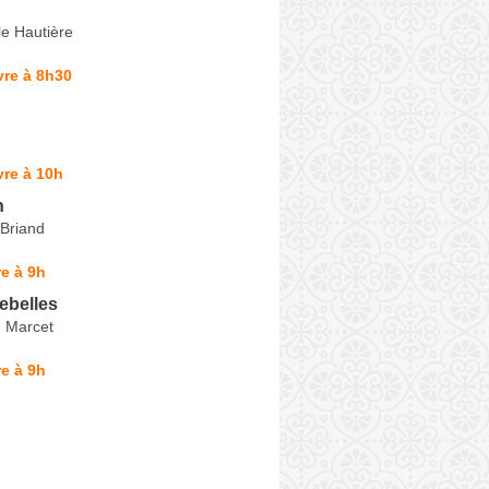
le Hautière
vre à 8h30
re à 10h
n
 Briand
e à 9h
ebelles
e Marcet
e à 9h