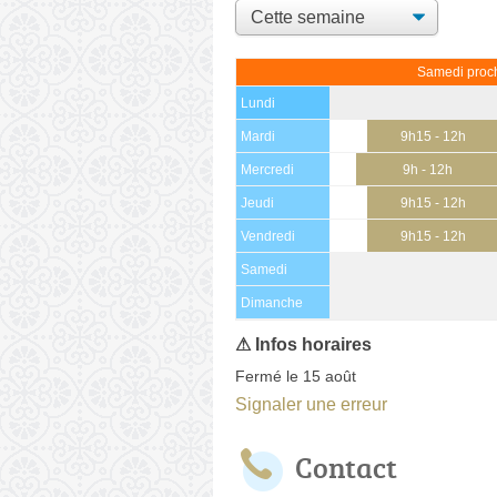
Samedi proch
Lundi
Mardi
9h15 - 12h
Mercredi
9h - 12h
Jeudi
9h15 - 12h
Vendredi
9h15 - 12h
Samedi
(15 août)
Dimanche
Fermé le 15 août
Signaler une erreur
Contact