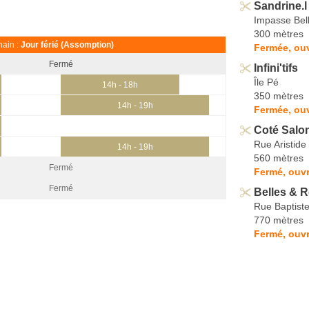
Sandrine.l
Impasse Bel
300 mètres
ain :
Jour férié (Assomption)
Fermée, ou
Fermé
Infini'tifs
Île Pé
14h - 18h
350 mètres
14h - 19h
Fermée, ouv
Coté Salo
Rue Aristide
14h - 19h
560 mètres
Fermé
Fermé, ouvr
Fermé
Belles & R
Rue Baptist
770 mètres
Fermé, ouvr