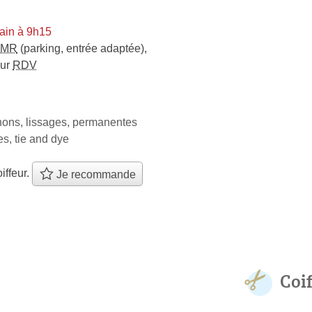
ain à 9h15
PMR
(parking, entrée adaptée)
,
sur
RDV
nons, lissages, permanentes
s, tie and dye
iffeur.
Je recommande
Coi