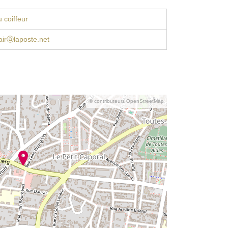
 coiffeur
airⓐlaposte.net
© contributeurs OpenStreetMap