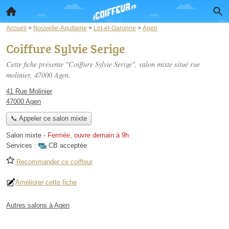
Accueil
>
Nouvelle-Aquitaine
>
Lot-et-Garonne
>
Agen
Coiffure Sylvie Serige
Cette fiche présente "Coiffure Sylvie Serige", salon mixte situé
rue
molinier
, 47000 Agen.
41 Rue Molinier
47000 Agen
📞 Appeler ce salon mixte
Salon mixte
-
Fermée, ouvre demain à 9h
Services :
CB acceptée
Recommander ce coiffeur
Améliorer cette fiche
Autres salons à Agen