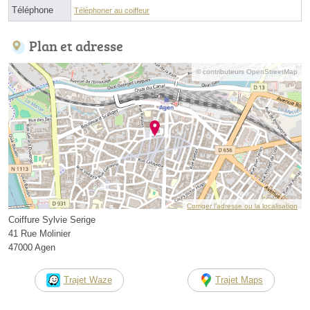
Téléphone
Téléphoner au coiffeur
Plan et adresse
© contributeurs OpenStreetMap
Corriger l’adresse ou la localisation
Coiffure Sylvie Serige
41 Rue Molinier
47000 Agen
Trajet Waze
Trajet Maps