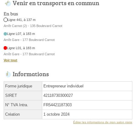
Venir en transports en commun
En bus
Ligne 441, à 137 m
Arrêt Carnot (2) - 135 Boulevard Carnot
Ligne L07, à 183 m
Arrêt Gare - 177 Boulevard Carnot
Ligne L01, à 183 m
Arrêt Gare - 177 Boulevard Carnot
Voir tout
Informations
Forme juridique
Entrepreneur individuel
SIRET
42118730300027
N° TVA Intra.
FR54421187303
Création
1 octobre 2024
Éditer les informations de mon salon mixte