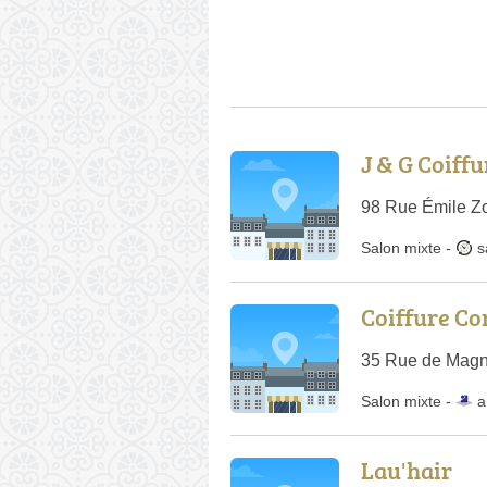
J & G Coiffu
98 Rue Émile Z
Salon mixte
-
s
Coiffure Co
35 Rue de Magn
Salon mixte -
a
Lau'hair