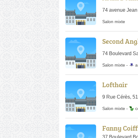
74 avenue Jean
Salon mixte
Second Ang
74 Boulevard S
Salon mixte -
a
Lofthair
9 Rue Cérès, 5
Salon mixte
-
c
Fanny Coif
37 Boulevard B