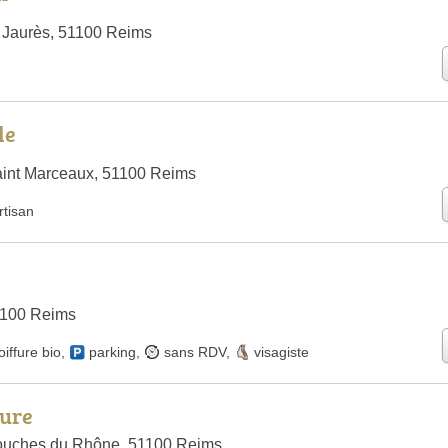
 Jaurès, 51100 Reims
le
aint Marceaux, 51100 Reims
rtisan
1100 Reims
oiffure bio
,
parking
,
sans RDV
,
visagiste
fure
ouches du Rhône, 51100 Reims