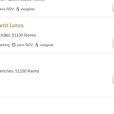
ans RDV
,
visagiste
etit Luton
châtel, 51100 Reims
arking
,
sans RDV
,
visagiste
venches, 51100 Reims