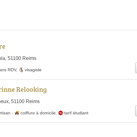
re
ola, 51100 Reims
ans RDV
,
visagiste
rinne Relooking
eux, 51100 Reims
rtisan
-
coiffure à domicile
,
tarif étudiant