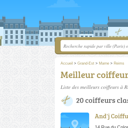
Accueil
>
Grand-Est
>
Marne
>
Reims
Meilleur coiffeu
Liste des meilleurs coiffeurs à 
20 coiffeurs cla
And'j Coiff
14 Rue du Colo