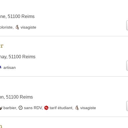
ine, 51100 Reims
oloriste
,
visagiste
er
nay, 51100 Reims
artisan
on, 51100 Reims
barbier
,
sans RDV
,
tarif étudiant
,
visagiste
n