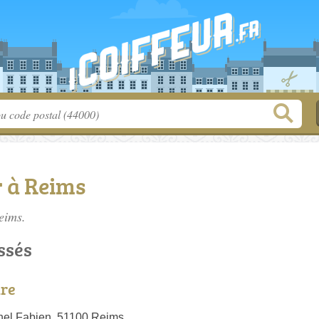
r à Reims
Reims.
ssés
ure
nel Fabien, 51100 Reims