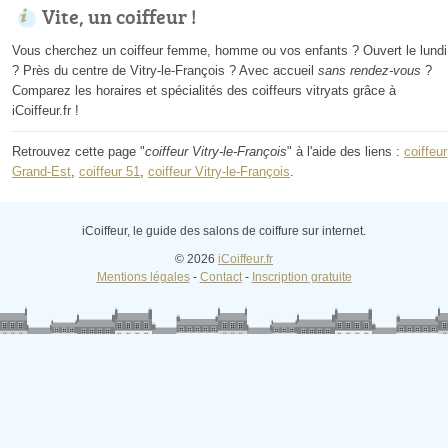
Vite, un coiffeur !
Vous cherchez un coiffeur femme, homme ou vos enfants ? Ouvert le lundi
? Près du centre de Vitry-le-François ? Avec accueil
sans rendez-vous
?
Comparez les horaires et spécialités des coiffeurs vitryats grâce à
iCoiffeur.fr !
Retrouvez cette page "
coiffeur Vitry-le-François
" à l'aide des liens :
coiffeur
Grand-Est
,
coiffeur 51
,
coiffeur Vitry-le-François
.
iCoiffeur, le guide des salons de coiffure sur internet.
© 2026
iCoiffeur.fr
Mentions légales
-
Contact
-
Inscription gratuite