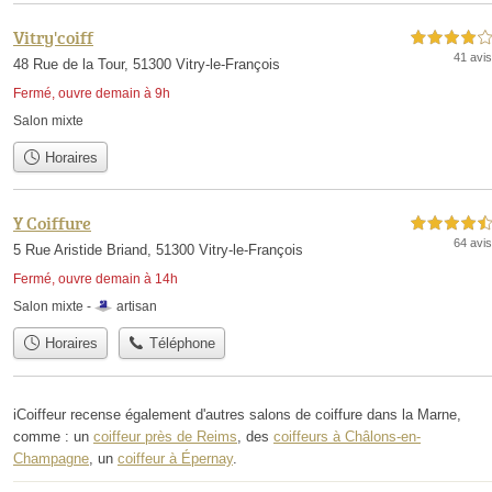
Vitry'coiff
4,0 étoiles sur 5
41 avis
48 Rue de la Tour, 51300 Vitry-le-François
Fermé, ouvre demain à 9h
Salon mixte
Horaires
Y Coiffure
4,5 étoiles sur 5
64 avis
5 Rue Aristide Briand, 51300 Vitry-le-François
Fermé, ouvre demain à 14h
Salon mixte -
artisan
Horaires
Téléphone
iCoiffeur recense également d'autres salons de coiffure dans la Marne,
comme : un
coiffeur près de Reims
, des
coiffeurs à Châlons-en-
Champagne
, un
coiffeur à Épernay
.