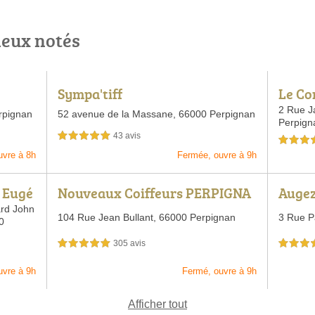
ieux notés
Sympa'tiff
Le Co
2 Rue J
rpignan
52 avenue de la Massane,
66000 Perpignan
Perpign
43 avis
5,0 étoiles sur 5
5,0 étoiles 
uvre à 8h
Fermée, ouvre à 9h
A Eugé
Nouveaux Coiffeurs PERPIGNA
Augez
N
ard John
104 Rue Jean Bullant,
66000 Perpignan
3 Rue P
0
305 avis
5,0 étoiles sur 5
4,5 étoiles 
uvre à 9h
Fermé, ouvre à 9h
Afficher tout