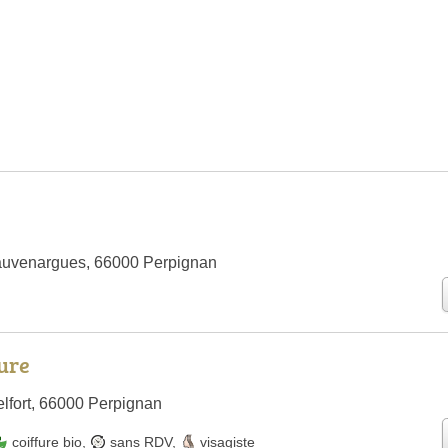
auvenargues, 66000 Perpignan
ure
lfort, 66000 Perpignan
coiffure bio
,
sans RDV
,
visagiste