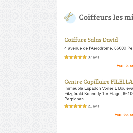
Coiffeurs les m
Coiffure Salas David
4 avenue de l'Aérodrome,
66000 Pe
37 avis
5,0 étoiles sur 5
Fermé, o
Centre Capillaire FILELL
nie Sur RDV
Immeuble Espadon Voilier 1 Boulev
Fitzgérald Kennedy 1er Etage,
6610
Perpignan
21 avis
5,0 étoiles sur 5
Fermée, o