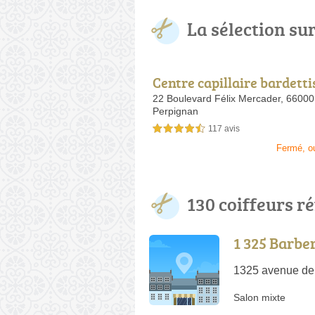
La sélection su
Centre capillaire bardetti
22 Boulevard Félix Mercader,
66000
Perpignan
117 avis
4,5 étoiles sur 5
Fermé, o
130 coiffeurs r
1 325 Barbe
1325 avenue de
Salon mixte