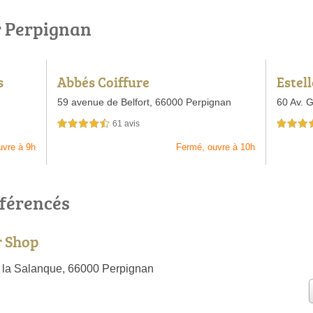
r Perpignan
s
Abbés Coiffure
Estell
59 avenue de Belfort,
66000 Perpignan
60 Av. 
61 avis
4,5 étoiles sur 5
4,5 étoiles 
uvre à 9h
Fermé, ouvre à 10h
éférencés
r Shop
 la Salanque, 66000 Perpignan