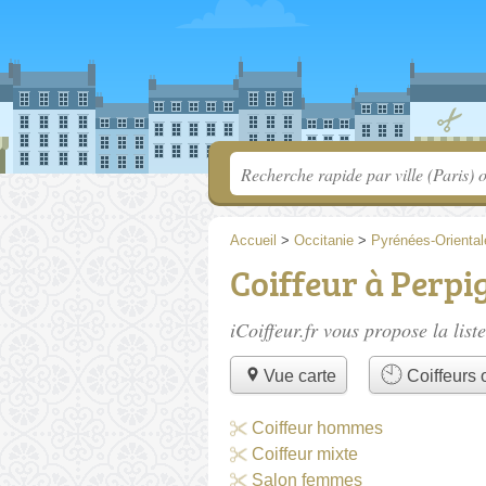
Accueil
>
Occitanie
>
Pyrénées-Oriental
Coiffeur à Perp
iCoiffeur.fr vous propose la list
Vue carte
Coiffeurs o
Coiffeur hommes
Coiffeur mixte
Salon femmes