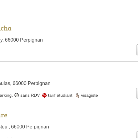
acha
try, 66000 Perpignan
aulas, 66000 Perpignan
arking
,
sans RDV
,
tarif étudiant
,
visagiste
ure
teur, 66000 Perpignan