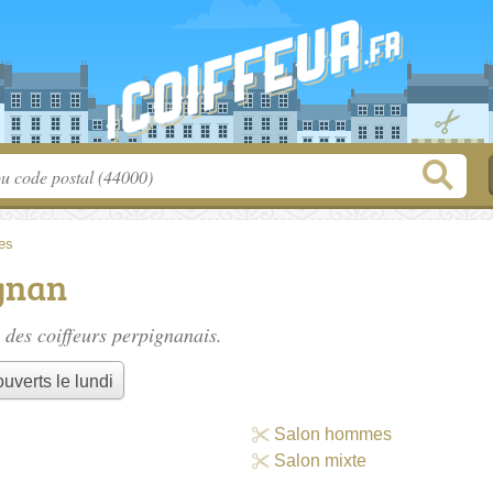
es
ignan
e des
coiffeurs perpignanais
.
uverts le lundi
Salon hommes
Salon mixte