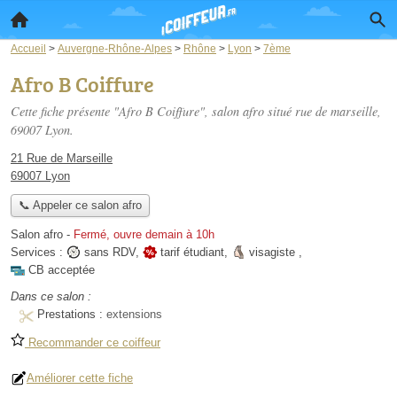
Accueil
>
Auvergne-Rhône-Alpes
>
Rhône
>
Lyon
>
7ème
Afro B Coiffure
Cette fiche présente "Afro B Coiffure", salon afro situé
rue de marseille
,
69007 Lyon.
21 Rue de Marseille
69007 Lyon
📞 Appeler ce salon afro
Salon afro
-
Fermé, ouvre demain à 10h
Services :
sans RDV
,
tarif étudiant
,
visagiste
,
CB acceptée
Dans ce salon :
Prestations :
extensions
Recommander ce coiffeur
Améliorer cette fiche