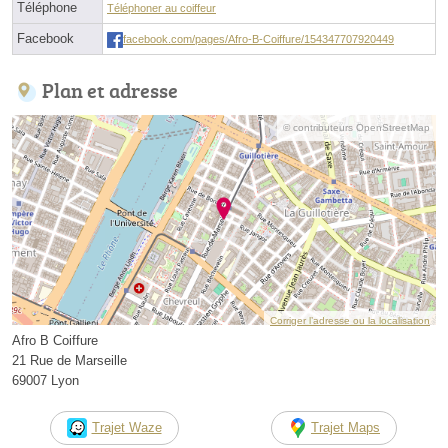
Téléphone
Téléphoner au coiffeur
Facebook
facebook.com/pages/Afro-B-Coiffure/154347707920449
Plan et adresse
© contributeurs OpenStreetMap
Corriger l’adresse ou la localisation
Afro B Coiffure
21 Rue de Marseille
69007 Lyon
Trajet Waze
Trajet Maps