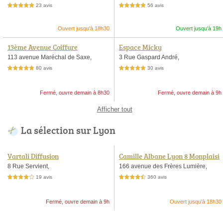
23 avis
56 avis
5,0 étoiles sur 5
5,0 étoiles sur 5
Ouvert jusqu'à 18h30
Ouvert jusqu'à 19h
13ème Avenue Coiffure
Espace Micky
113 avenue Maréchal de Saxe,
3 Rue Gaspard André,
80 avis
30 avis
5,0 étoiles sur 5
5,0 étoiles sur 5
Fermé, ouvre demain à 8h30
Fermé, ouvre demain à 9h
Afficher tout
La sélection sur Lyon
Vartali Diffusion
Camille Albane Lyon 8 Monplaisi
r
8 Rue Servient,
166 avenue des Frères Lumière,
19 avis
360 avis
4,0 étoiles sur 5
4,5 étoiles sur 5
Fermé, ouvre demain à 9h
Ouvert jusqu'à 18h30