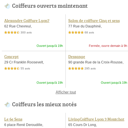
Coiffeurs ouverts maintenant
Alexandre Coiffure Lyon7
Salon de coiffure Cinq et sens
62 Rue Chevreul,
77 Rue du Dauphiné,
300 avis
68 avis
4,5 étoiles sur 5
5,0 étoiles sur 5
Ouvert jusqu'à 19h
Fermée, ouvre demain à 9h
Concept
Dessange
29 Cr Franklin Roosevelt,
90 grande Rue de la Croix-Rousse,
55 avis
295 avis
4,5 étoiles sur 5
5,0 étoiles sur 5
Ouvert jusqu'à 19h
Ouvert jusqu'à 19h
Afficher tout
Coiffeurs les mieux notés
Le 6e Sens
LivingCoiffure Lyon 3 Montchat
6 place René Deroudille,
65 Cours Dr Long,