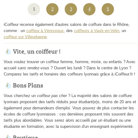
1
2
3
4
5
iCoiffeur recense également d'autres salons de coiffure dans le Rhône,
comme : un
coiffeur à Vénissieux
, des
coiffeurs à Vaulx-en-Velin
, un
coiffeur sur Villeurbanne
.
Vite, un coiffeur !
Vous voulez trouver un coiffeur femme, homme, mixte, ou enfants ? Avec
accueil
sans rendez-vous
? Ouvert les lundi ? Dans le centre de Lyon ?
Comparez les tarifs et horaires des coiffeurs lyonnais grâce à iCoiffeur.fr !
Bons Plans
Vous cherchez un
coiffeur pas cher
? La majorité des salons de coiffure
lyonnais proposent des tarifs réduits pour étudiant(e)s, moins de 20 ans et
également pour demandeurs d'emploi. Vous pouvez de plus contacter les
écoles de coiffure lyonnaises : ces dernières proposent très souvent des
tarifs plus abordables. Vous serez alors accueilli par un étudiant ou une
étudiante en formation, avec la supervision d'un enseignant expérimenté.
Boutique