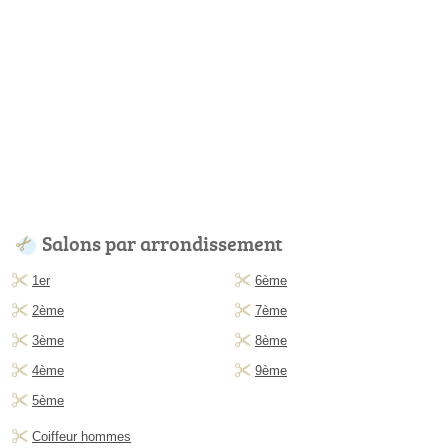
Salons par arrondissement
1er
6ème
2ème
7ème
3ème
8ème
4ème
9ème
5ème
Coiffeur hommes