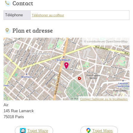
Contact
Téléphone
Téléphoner au coiffeur
Plan et adresse
© contributeurs OpenStreetMap
Corriger l’adresse ou la localisation
Air
145 Rue Lamarck
75018 Paris
Trajet Waze
Trajet Maps