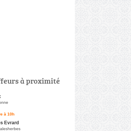
ffeurs à proximité
x
onne
e à 10h
es Evrard
alesherbes