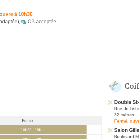
ouvre à 10h30
 adaptée)
,
CB acceptée
,
Coi
Double Si
Rue de Lisb
32 mètres
Fermé, ouvr
Fermé
Salon Gill
10h30 - 18h
Boulevard M