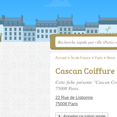
Accueil
>
Île-de-France
>
Paris
>
8ème
Cascan Coiffure
Cette fiche présente "Cascan Coi
75008 Paris.
22 Rue de Lisbonne
75008 Paris
📞 Appeler ce salon mixte