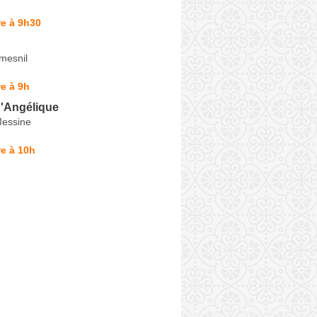
e à 9h30
mesnil
e à 9h
d'Angélique
Messine
e à 10h