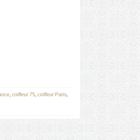
rance
,
coiffeur 75
,
coiffeur Paris
,