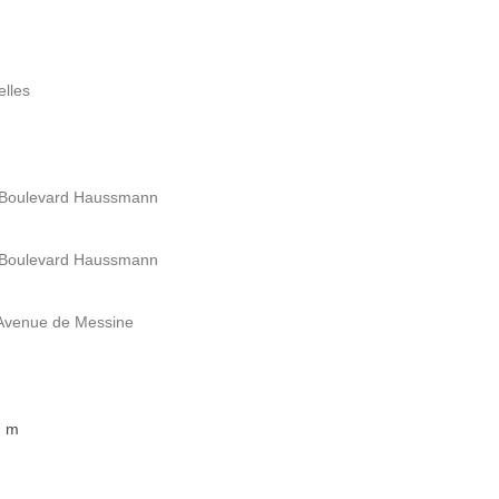
elles
2 Boulevard Haussmann
2 Boulevard Haussmann
 Avenue de Messine
7 m