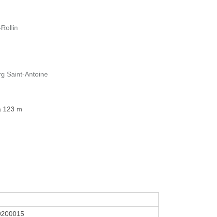
Rollin
rg Saint-Antoine
 à 123 m
0200015