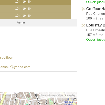
Ouvert jusqu
10h - 19h30
Coiffeur H
10h - 19h30
Rue Charles
10h - 19h30
109 mètres
Fermé
Louisfav 
Rue Crozati
157 mètres
Ouvert jusqu
 coiffeur
mansourⓐyahoo.com
© contributeurs OpenStreetMap