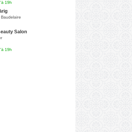
'à 19h
ȧrig
 Baudelaire
Beauty Salon
er
'à 19h