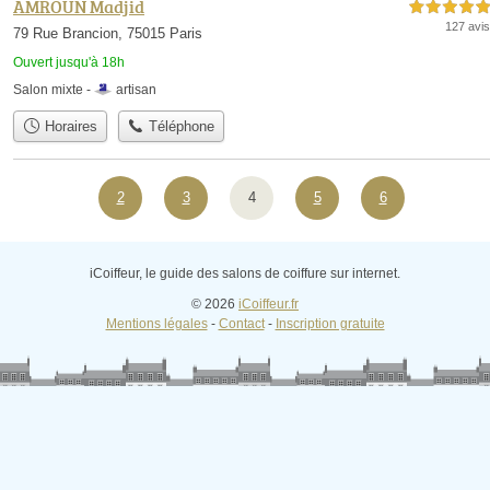
AMROUN Madjid
5,0 étoiles sur 5
127 avis
79 Rue Brancion, 75015 Paris
Ouvert jusqu'à 18h
Salon mixte -
artisan
Horaires
Téléphone
2
3
4
5
6
iCoiffeur, le guide des salons de coiffure sur internet.
© 2026
iCoiffeur.fr
Mentions légales
-
Contact
-
Inscription gratuite