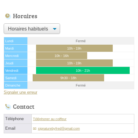
Horaires
Lundi
Fermé
Mardi
10h - 19h
Mercredi
10h - 16h
Jeudi
10h - 19h
Vendredi
10h - 21h
Samedi
9h30 - 18h
Dimanche
Fermé
Signaler une erreur
Contact
Téléphone
Téléphoner au coiffeur
Email
signaturebyfredⓐgmail.com