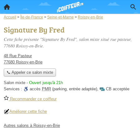
Accueil
>
Île-de-France
>
Seine-et-Marne
>
Roissy-en-Brie
Signature By Fred
Cette fiche présente "Signature By Fred", salon mixte situé
rue pasteur
,
77680 Roissy-en-Brie.
48 Rue Pasteur
77680 Roissy-en-Brie
📞 Appeler ce salon mixte
Salon mixte
-
Ouvert jusqu'à 21h
Services :
accès
PMR
(parking, entrée adaptée)
,
CB acceptée
Recommander ce coiffeur
Améliorer cette fiche
Autres salons à Roissy-en-Brie