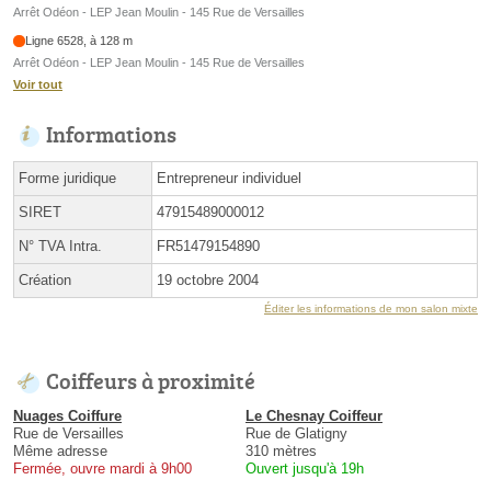
Arrêt Odéon - LEP Jean Moulin - 145 Rue de Versailles
Ligne 6528, à 128 m
Arrêt Odéon - LEP Jean Moulin - 145 Rue de Versailles
Voir tout
Informations
Forme juridique
Entrepreneur individuel
SIRET
47915489000012
N° TVA Intra.
FR51479154890
Création
19 octobre 2004
Éditer les informations de mon salon mixte
Coiffeurs à proximité
Nuages Coiffure
Le Chesnay Coiffeur
Rue de Versailles
Rue de Glatigny
Même adresse
310 mètres
Fermée, ouvre mardi à 9h00
Ouvert jusqu'à 19h