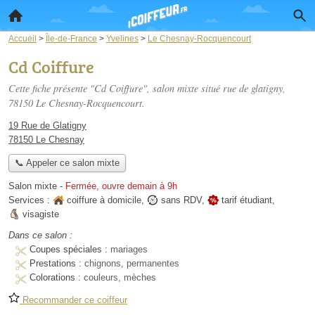
Accueil
>
Île-de-France
>
Yvelines
>
Le Chesnay-Rocquencourt
Cd Coiffure
Cette fiche présente "Cd Coiffure", salon mixte situé
rue de glatigny
,
78150 Le Chesnay-Rocquencourt.
19 Rue de Glatigny
78150 Le Chesnay
📞 Appeler ce salon mixte
Salon mixte
-
Fermée, ouvre demain à 9h
Services :
coiffure à domicile
,
sans RDV
,
tarif étudiant
,
visagiste
Dans ce salon :
Coupes spéciales :
mariages
Prestations :
chignons, permanentes
Colorations :
couleurs, mèches
Recommander ce coiffeur