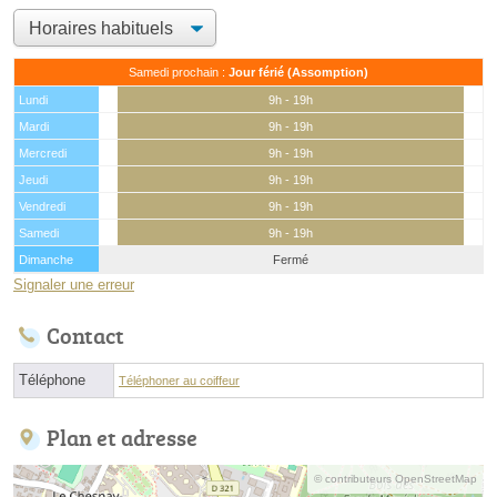
Samedi prochain :
Jour férié (Assomption)
Lundi
9h - 19h
Mardi
9h - 19h
Mercredi
9h - 19h
Jeudi
9h - 19h
Vendredi
9h - 19h
Samedi
9h - 19h
Dimanche
Fermé
Signaler une erreur
Contact
Téléphone
Téléphoner au coiffeur
Plan et adresse
© contributeurs OpenStreetMap