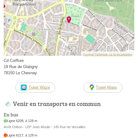
Corriger l’adresse ou la localisation
Cd Coiffure
19 Rue de Glatigny
78150 Le Chesnay
Trajet Waze
Trajet Maps
Venir en transports en commun
En bus
Ligne 6208, à 128 m
Arrêt Odéon - LEP Jean Moulin - 145 Rue de Versailles
Ligne 6217, à 128 m