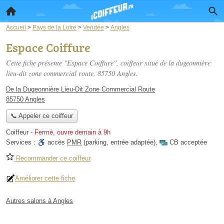
Accueil
>
Pays de la Loire
>
Vendée
>
Angles
Espace Coiffure
Cette fiche présente "Espace Coiffure", coiffeur situé
de la dugeonnière
lieu-dit zone commercial route
, 85750 Angles.
De la Dugeonnière Lieu-Dit Zone Commercial Route
85750 Angles
📞 Appeler ce coiffeur
Coiffeur
-
Fermé, ouvre demain à 9h
Services :
accès
PMR
(parking, entrée adaptée)
,
CB acceptée
Recommander ce coiffeur
Améliorer cette fiche
Autres salons à Angles