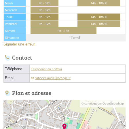
Mardi
9h - 12h
14h - 18h30
Mercredi
9h - 12h
Jeudi
9h - 12h
14h - 18h30
Vendredi
9h - 12h
14h - 18h30
Samedi
9h - 16h
Dimanche
Fermé
Signaler une erreur
Contact
Téléphone
Téléphoner au coiffeur
Email
fabriceclaudieⓐorange.fr
Plan et adresse
© contributeurs OpenStreetMap