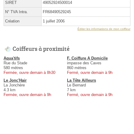
SIRET
49052924500014
N° TVA Intra.
FR68490529245
Création
1 juillet 2006
Éditer les informations de mon coiffeur
Coiffeurs à proximité
Aqua'tifs
F. Coiffure A Domicile
Rue du Stade
impasse des Caves
580 mètres
860 mètres
Fermée, ouvre demain à 8h30
Fermé, ouvre demain à 9h
Le Jonc'Hair
La Tête Ailleurs
La Jonchère
Le Bernard
4.3 km
7 km
Fermée, ouvre demain à 9h
Fermé, ouvre demain à 9h