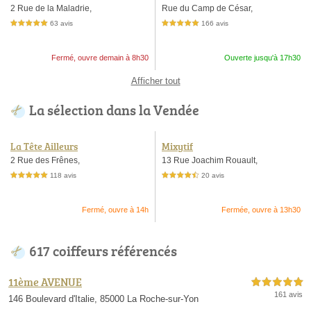
2 Rue de la Maladrie,
Rue du Camp de César,
63 avis
166 avis
5,0 étoiles sur 5
5,0 étoiles sur 5
Fermé, ouvre demain à 8h30
Ouverte jusqu'à 17h30
Afficher tout
La sélection dans la Vendée
La Tête Ailleurs
Mixytif
2 Rue des Frênes,
13 Rue Joachim Rouault,
118 avis
20 avis
5,0 étoiles sur 5
4,5 étoiles sur 5
Fermé, ouvre à 14h
Fermée, ouvre à 13h30
617 coiffeurs référencés
11ème AVENUE
5,0 étoiles sur 5
161 avis
146 Boulevard d'Italie, 85000 La Roche-sur-Yon