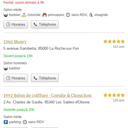
Fermé, ouvre demain à 9h
Salon mixte
barbier
,
coloriste
,
perruques
,
sans RDV
,
visagiste
Horaires
Téléphone
1340 Shop'r
5,0 étoiles sur 5
153 avis
5 avenue Gambetta, 85000 La Roche-sur-Yon
Ouvert jusqu'à 19h
Salon hommes
barbier
Horaires
Téléphone
1992 Salon de coiffure - Coralie & Chouchou
5,0 étoiles sur 5
128 avis
2 Av. Charles de Gaulle, 85340 Les Sables-d'Olonne
Ouverte jusqu'à 20h
Salon mixte
parking
,
sans RDV