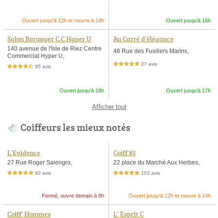
Ouvert jusqu'à 12h et rouvre à 14h
Ouvert jusqu'à 16h
Salon Baranger C.C Hyper U
Au Carré d'élégance
140 avenue de l'Isle de Riez Centre
46 Rue des Fusiliers Marins,
Commercial Hyper U,
27 avis
5,0 étoiles sur 5
95 avis
4,5 étoiles sur 5
Ouvert jusqu'à 19h
Ouvert jusqu'à 17h
Afficher tout
Coiffeurs les mieux notés
L'Evidence
Coiff'85
27 Rue Roger Salengro,
22 place du Marché Aux Herbes,
42 avis
103 avis
5,0 étoiles sur 5
5,0 étoiles sur 5
Fermé, ouvre demain à 8h
Ouvert jusqu'à 12h et rouvre à 14h
Coiff' Hommes
L' Esprit C