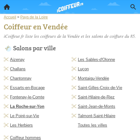
Accueil
>
Pays de la Loire
Coiffeur en Vendée
iCoiffeur.fr liste les
coiffeurs de la Vendée
et les salons de coiffure du 85.
Salons par ville
Aizenay
Les Sables-d'Olonne
Challans
Luçon
Chantonnay
Montaigu-Vendée
Essarts-en-Bocage
Saint-Gilles-Croix-de-Vie
Fontenay-le-Comte
Saint-Hilaire-de-Riez
La Roche-sur-Yon
Saint-Jean-de-Monts
Le Poiré-sur-Vie
Talmont-Saint-Hilaire
Les Herbiers
Toutes les villes
Coiffeur hommes