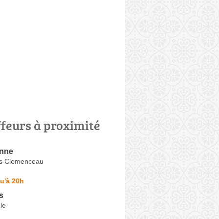
ffeurs à proximité
anne
s Clemenceau
u'à 20h
s
le