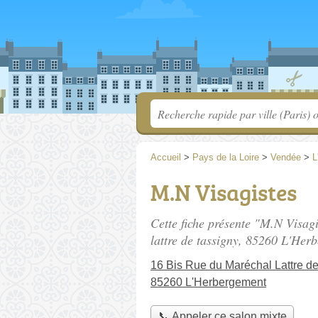
Accueil
>
Pays de la Loire
>
Vendée
>
L
M.N Visagistes
Cette fiche présente "M.N Visagi
lattre de tassigny
, 85260 L'Herb
16 Bis Rue du Maréchal Lattre d
85260 L'Herbergement
📞 Appeler ce salon mixte