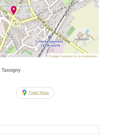
Corriger l’adresse ou la localisation
e Tassigny
Trajet Maps