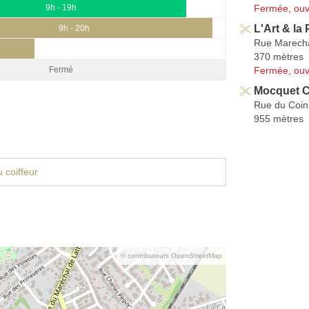
Fermée, ouv
9h - 19h
L'Art & la
9h - 20h
Rue Marecha
370 mètres
Fermée, ouv
Fermé
Mocquet C
Rue du Coin
955 mètres
 coiffeur
© contributeurs OpenStreetMap