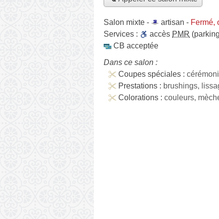
Salon mixte -
artisan
-
Fermé, 
Services :
accès
PMR
(parking
CB acceptée
Dans ce salon :
Coupes spéciales :
cérémoni
Prestations :
brushings, liss
Colorations :
couleurs, mèch