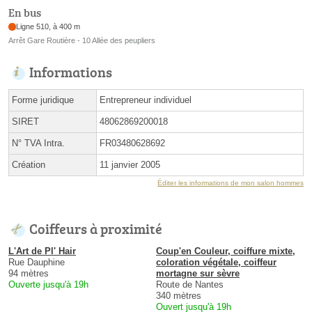
En bus
Ligne 510, à 400 m
Arrêt Gare Routière - 10 Allée des peupliers
Informations
Forme juridique
Entrepreneur individuel
SIRET
48062869200018
N° TVA Intra.
FR03480628692
Création
11 janvier 2005
Éditer les informations de mon salon hommes
Coiffeurs à proximité
L'Art de Pl' Hair
Coup'en Couleur, coiffure mixte,
Rue Dauphine
coloration végétale, coiffeur
94 mètres
mortagne sur sèvre
Ouverte jusqu'à 19h
Route de Nantes
340 mètres
Ouvert jusqu'à 19h