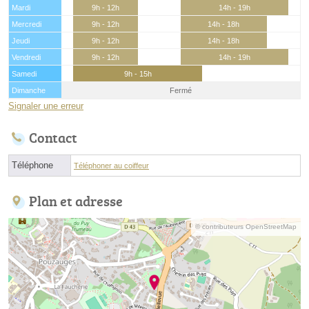
Mardi
9h - 12h
14h - 19h
Mercredi
9h - 12h
14h - 18h
Jeudi
9h - 12h
14h - 18h
Vendredi
9h - 12h
14h - 19h
Samedi
9h - 15h
Dimanche
Fermé
Signaler une erreur
Contact
Téléphone
Téléphoner au coiffeur
Plan et adresse
© contributeurs OpenStreetMap