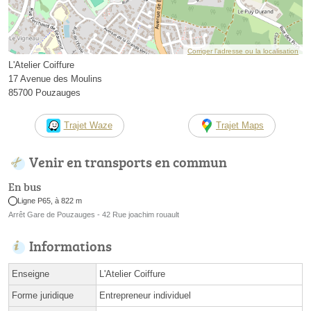
Corriger l’adresse ou la localisation
L'Atelier Coiffure
17 Avenue des Moulins
85700 Pouzauges
Trajet Waze
Trajet Maps
Venir en transports en commun
En bus
Ligne P65, à 822 m
Arrêt Gare de Pouzauges - 42 Rue joachim rouault
Informations
Enseigne
L'Atelier Coiffure
Forme juridique
Entrepreneur individuel