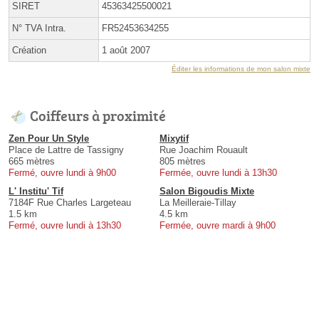
SIRET
45363425500021
N° TVA Intra.
FR52453634255
Création
1 août 2007
Éditer les informations de mon salon mixte
Coiffeurs à proximité
Zen Pour Un Style
Mixytif
Place de Lattre de Tassigny
Rue Joachim Rouault
665 mètres
805 mètres
Fermé, ouvre lundi à 9h00
Fermée, ouvre lundi à 13h30
L' Institu' Tif
Salon Bigoudis Mixte
7184F Rue Charles Largeteau
La Meilleraie-Tillay
1.5 km
4.5 km
Fermé, ouvre lundi à 13h30
Fermée, ouvre mardi à 9h00