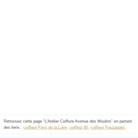
Retrouvez cette page "L'Atelier Coiffure Avenue des Moulins" en partant
des liens :
coiffeur Pays de la Loire
,
coiffeur 85
,
coiffeur Pouzauges
.