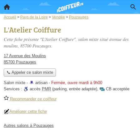
Accueil
>
Pays de la Loire
>
Vendée
>
Pouzauges
L'Atelier Coiffure
Cette fiche présente "L'Atelier Coiffure", salon mixte situé
avenue des
moulins
, 85700 Pouzauges.
17 Avenue des Moulins
85700 Pouzauges
📞 Appeler ce salon mixte
Salon mixte -
artisan
-
Fermée, ouvre mardi à 9h00
Services :
accès
PMR
(parking, entrée adaptée)
,
CB acceptée
Recommander ce coiffeur
Améliorer cette fiche
Autres salons à Pouzauges