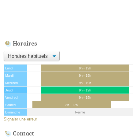
Horaires
Lundi
9h - 19h
Mardi
9h - 19h
Mercredi
9h - 19h
Jeudi
9h - 19h
Vendredi
9h - 19h
Samedi
8h - 17h
Dimanche
Fermé
Signaler une erreur
Contact