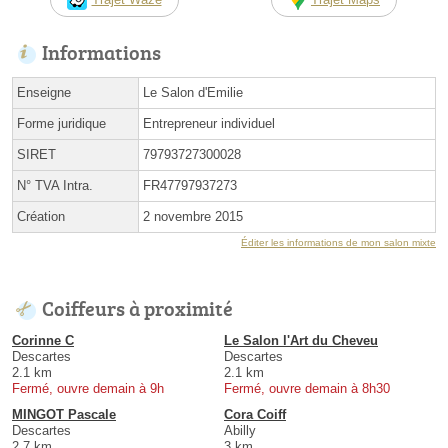
Informations
Enseigne
Le Salon d'Emilie
Forme juridique
Entrepreneur individuel
SIRET
79793727300028
N° TVA Intra.
FR47797937273
Création
2 novembre 2015
Éditer les informations de mon salon mixte
Coiffeurs à proximité
Corinne C
Le Salon l'Art du Cheveu
Descartes
Descartes
2.1 km
2.1 km
Fermé, ouvre demain à 9h
Fermé, ouvre demain à 8h30
MINGOT Pascale
Cora Coiff
Descartes
Abilly
2.7 km
3 km