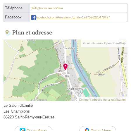
Téléphone
Téléphoner au coiffeur
Facebook
facebook.com/Au-salon-dEmilie-1717526228478497
Plan et adresse
© contributeurs OpenStreetMap
Corriger l’adresse ou la localisation
Le Salon d'Emilie
Les Champions
86220 Saint-Rémy-sur-Creuse
Trajet Waze
Trajet Maps