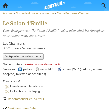
Accueil
>
Nouvelle-Aquitaine
>
Vienne
>
Saint-Rémy-sur-Creuse
Le Salon d'Emilie
Cette fiche présente "Le Salon d'Emilie", salon mixte situé
les champions
,
86220 Saint-Rémy-sur-Creuse.
Les Champions
86220 Saint-Rémy-sur-Creuse
📞 Appeler ce salon mixte
Salon mixte
-
Fermée, ouvre demain à 9h
Services :
parking
,
sans RDV
,
accès
PMR
(parking, entrée
adaptée, toilettes accessibles)
Dans ce salon :
Prestations :
brushings
Colorations :
balayages
Recommander ce coiffeur
Améliorer cette fiche