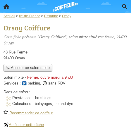
Accueil
>
Île-de-France
>
Essonne
>
Orsay
Orsay Coiffure
Cette fiche présente "Orsay Coiffure", salon mixte situé
rue ferme
, 91400
Orsay.
48 Rue Ferme
91400 Orsay
📞 Appeler ce salon mixte
Salon mixte
-
Fermé, ouvre mardi à 9h30
Services :
parking
,
sans RDV
Dans ce salon :
Prestations :
brushings
Colorations :
balayages, tie and dye
Recommander ce coiffeur
Améliorer cette fiche