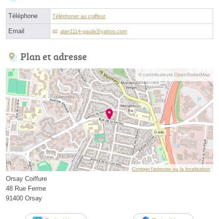
Téléphone
Téléphoner au coiffeur
Email
alan1114-paulaⓐyahoo.com
Plan et adresse
© contributeurs OpenStreetMap
Corriger l’adresse ou la localisation
Orsay Coiffure
48 Rue Ferme
91400 Orsay