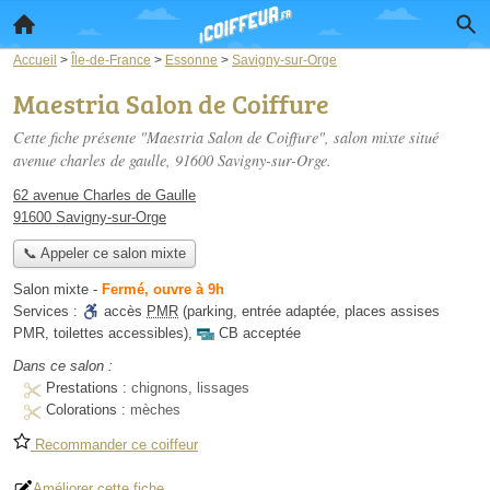
Accueil
>
Île-de-France
>
Essonne
>
Savigny-sur-Orge
Maestria Salon de Coiffure
Cette fiche présente "Maestria Salon de Coiffure", salon mixte situé
avenue charles de gaulle
, 91600 Savigny-sur-Orge.
62 avenue Charles de Gaulle
91600 Savigny-sur-Orge
📞 Appeler ce salon mixte
Salon mixte
-
Fermé, ouvre à 9h
Services :
accès
PMR
(parking, entrée adaptée, places assises
PMR, toilettes accessibles)
,
CB acceptée
Dans ce salon :
Prestations :
chignons, lissages
Colorations :
mèches
Recommander ce coiffeur
Améliorer cette fiche