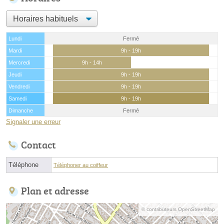
Lundi
Fermé
Mardi
9h - 19h
Mercredi
9h - 14h
Jeudi
9h - 19h
Vendredi
9h - 19h
Samedi
9h - 19h
Dimanche
Fermé
Signaler une erreur
Contact
Téléphone
Téléphoner au coiffeur
Plan et adresse
© contributeurs OpenStreetMap