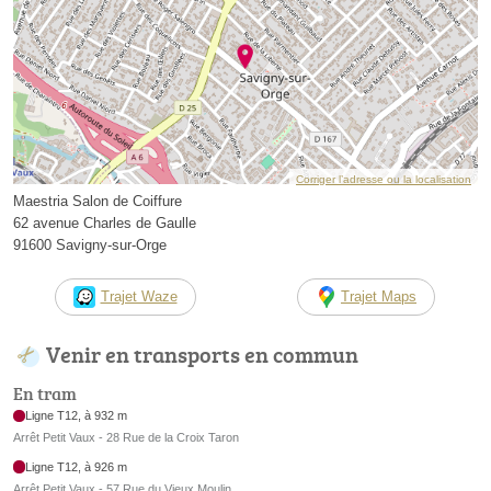
Corriger l’adresse ou la localisation
Maestria Salon de Coiffure
62 avenue Charles de Gaulle
91600 Savigny-sur-Orge
Trajet Waze
Trajet Maps
Venir en transports en commun
En tram
Ligne T12, à 932 m
Arrêt Petit Vaux - 28 Rue de la Croix Taron
Ligne T12, à 926 m
Arrêt Petit Vaux - 57 Rue du Vieux Moulin