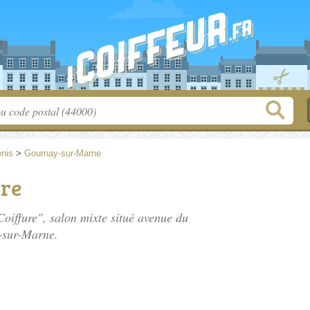
enis
>
Gournay-sur-Marne
re
oiffure", salon mixte situé
avenue du
-sur-Marne.