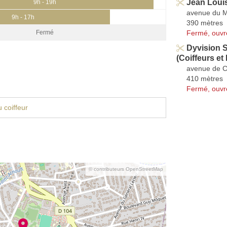
Jean Loui
9h - 19h
avenue du M
9h - 17h
390 mètres
Fermé, ouvr
Fermé
Dyvision
(Coiffeurs et
avenue de 
410 mètres
Fermé, ouvr
 coiffeur
© contributeurs OpenStreetMap