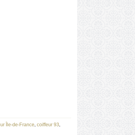
eur Île-de-France
,
coiffeur 93
,