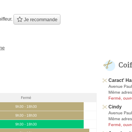
iffeur.
Je recommande
rne
Coi
Caract' Ha
Avenue Pau
Même adres
Fermé, ouvr
Fermé
Cindy
9h30 - 18h30
Avenue Pau
9h30 - 18h30
Même adres
Fermé, ouvr
9h30 - 18h30