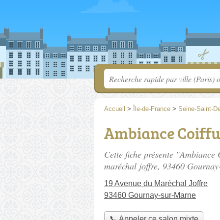
Accueil
>
Île-de-France
>
Seine-Saint-D
Ambiance Coiffu
Cette fiche présente "Ambiance C
maréchal joffre
, 93460 Gournay
19 Avenue du Maréchal Joffre
93460 Gournay-sur-Marne
📞 Appeler ce salon mixte