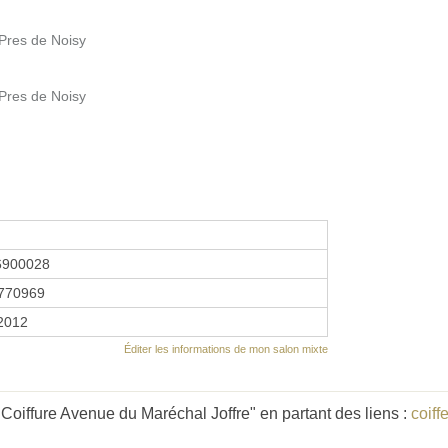
 Pres de Noisy
 Pres de Noisy
6900028
770969
 2012
Éditer les informations de mon salon mixte
oiffure Avenue du Maréchal Joffre" en partant des liens :
coiff