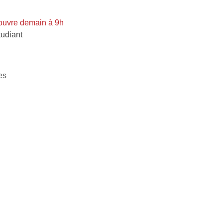
ouvre demain à 9h
étudiant
es